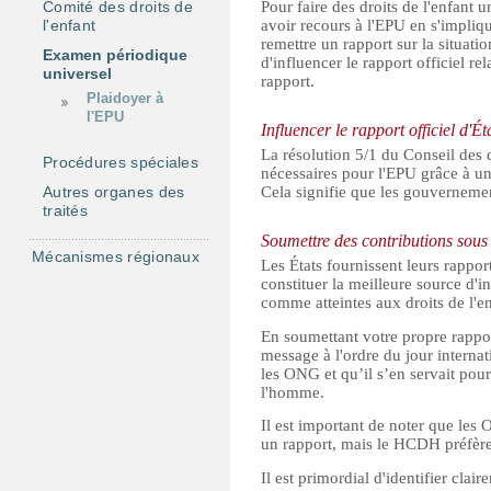
Comité des droits de
Pour faire des droits de l'enfant u
s
l'enfant
avoir recours à l'EPU en s'impliq
remettre un rapport sur la situa
Examen périodique
d'influencer le rapport officiel r
universel
rapport.
Plaidoyer à
l'EPU
Influencer le rapport officiel d'Ét
La résolution 5/1 du Conseil des 
Procédures spéciales
nécessaires pour l'EPU grâce à un 
Autres organes des
Cela signifie que les gouverneme
traités
Soumettre des contributions sous
Mécanismes régionaux
Les États fournissent leurs rappo
constituer la meilleure source d'i
comme atteintes aux droits de l'en
En soumettant votre propre rapport
message à l'ordre du jour internat
les ONG et qu’il s’en servait pou
l'homme.
Il est important de noter que les 
un rapport, mais le HCDH préfère
Il est primordial d'identifier cla