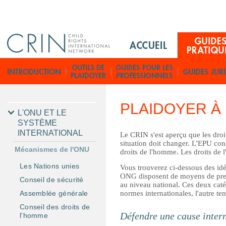
Jump to navigation
M
a
i
G
n
u
M
i
e
d
PLAIDOYER À 
n
e
L'ONU ET LE
u
SYSTÈME
s
INTERNATIONAL
F
Le CRIN s'est aperçu que les droit
p
situation doit changer. L'EPU cons
r
r
Mécanismes de l'ONU
droits de l'homme. Les droits de l
a
Les Nations unies
Vous trouverez ci-dessous des idée
t
ONG disposent de moyens de pressi
Conseil de sécurité
i
au niveau national. Ces deux catég
normes internationales, l'autre te
Assemblée générale
q
Conseil des droits de
u
Défendre une cause inter
l'homme
e