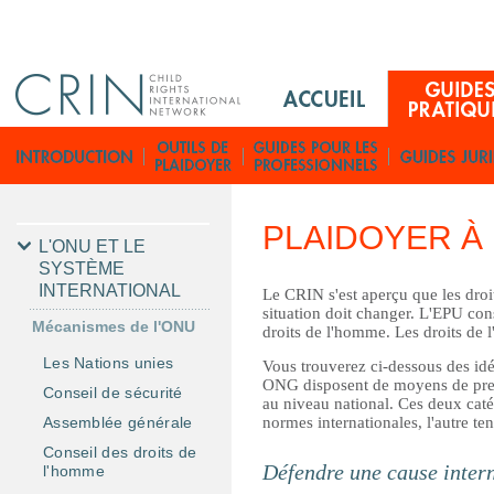
Jump to navigation
M
a
i
G
n
u
M
i
e
d
PLAIDOYER À 
n
e
L'ONU ET LE
u
SYSTÈME
s
INTERNATIONAL
F
Le CRIN s'est aperçu que les droit
p
situation doit changer. L'EPU cons
r
r
Mécanismes de l'ONU
droits de l'homme. Les droits de l
a
Les Nations unies
Vous trouverez ci-dessous des idée
t
ONG disposent de moyens de pressi
Conseil de sécurité
i
au niveau national. Ces deux catég
normes internationales, l'autre te
Assemblée générale
q
Conseil des droits de
u
Défendre une cause inter
l'homme
e