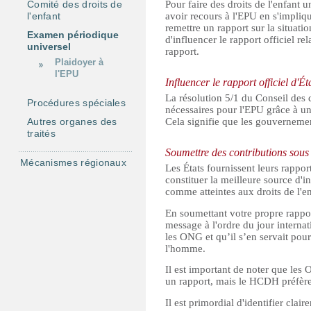
Comité des droits de
Pour faire des droits de l'enfant u
s
l'enfant
avoir recours à l'EPU en s'impliq
remettre un rapport sur la situa
Examen périodique
d'influencer le rapport officiel r
universel
rapport.
Plaidoyer à
l'EPU
Influencer le rapport officiel d'Ét
La résolution 5/1 du Conseil des 
Procédures spéciales
nécessaires pour l'EPU grâce à un 
Autres organes des
Cela signifie que les gouverneme
traités
Soumettre des contributions sous
Mécanismes régionaux
Les États fournissent leurs rappo
constituer la meilleure source d'i
comme atteintes aux droits de l'en
En soumettant votre propre rapport
message à l'ordre du jour internat
les ONG et qu’il s’en servait pou
l'homme.
Il est important de noter que les 
un rapport, mais le HCDH préfère
Il est primordial d'identifier cla