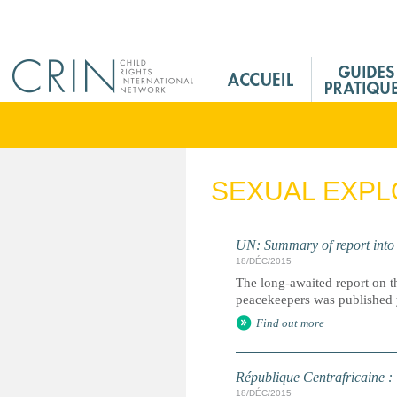
Jump to navigation
M
a
i
n
M
e
SEXUAL EXPL
n
u
F
UN: Summary of report into
r
18/DÉC/2015
The long-awaited report on t
peacekeepers was published
Find out more
République Centrafricaine :
18/DÉC/2015