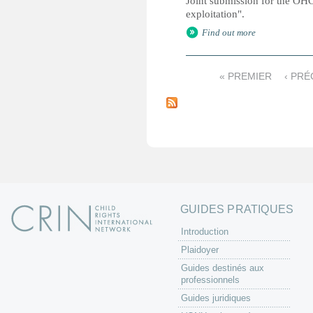
Joint submission for the OH
exploitation".
Find out more
« PREMIER
‹ PR
P
a
g
e
s
GUIDES PRATIQUES
Introduction
Plaidoyer
Guides destinés aux
professionnels
Guides juridiques