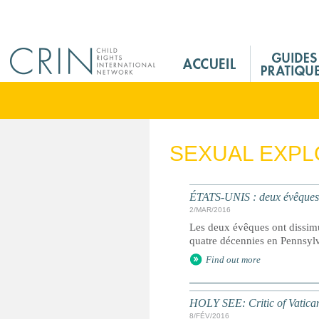
Jump to navigation
M
a
i
n
M
e
SEXUAL EXPL
n
u
F
ÉTATS-UNIS : deux évêques o
r
2/MAR/2016
Les deux évêques ont dissimul
quatre décennies en Pennsylva
Find out more
HOLY SEE: Critic of Vatican
8/FÉV/2016