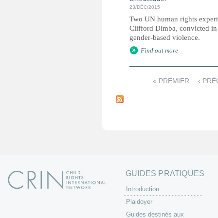
23/DÉC/2015
Two UN human rights expert
Clifford Dimba, convicted in
gender-based violence.
Find out more
« PREMIER
‹ PR
P
a
g
e
s
GUIDES PRATIQUES
Introduction
Plaidoyer
Guides destinés aux