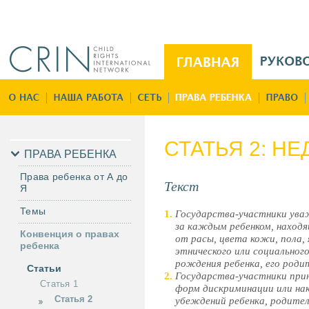
Jump to navigation
M
a
i
Г
n
л
M
а
e
в
СТАТЬЯ 2: Н
n
н
ПРАВА РЕБЕНКА
u
а
Права ребенка от А до
R
Текст
я
Я
u
Темы
Государства-участники ува
за каждым ребенком, находя
Конвенция о правах
от расы, цвета кожи, пола, 
ребенка
этнического или социальног
рождения ребенка, его роди
Статьи
Государства-участники при
Статья 1
форм дискриминации или нак
Статья 2
убеждений ребенка, родителе