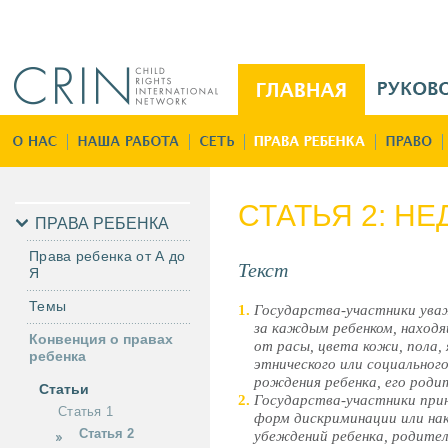
Jump to navigation
M
a
i
Г
n
л
M
а
e
в
СТАТЬЯ 2: Н
n
н
ПРАВА РЕБЕНКА
u
а
Права ребенка от А до
R
Текст
я
Я
u
Темы
Государства-участники ува
за каждым ребенком, находя
Конвенция о правах
от расы, цвета кожи, пола, 
ребенка
этнического или социальног
рождения ребенка, его роди
Статьи
Государства-участники при
Статья 1
форм дискриминации или нак
Статья 2
убеждений ребенка, родителе