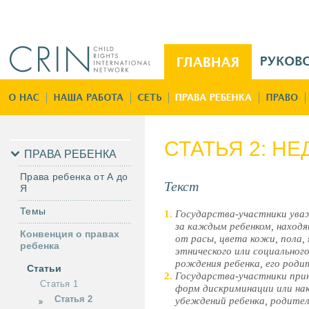
Jump to navigation
M
a
i
Г
n
л
M
а
e
в
СТАТЬЯ 2: Н
n
н
ПРАВА РЕБЕНКА
u
а
Права ребенка от А до
R
Текст
я
Я
u
Темы
Государства-участники ува
за каждым ребенком, находя
Конвенция о правах
от расы, цвета кожи, пола, 
ребенка
этнического или социальног
рождения ребенка, его роди
Статьи
Государства-участники при
Статья 1
форм дискриминации или нак
Статья 2
убеждений ребенка, родителе