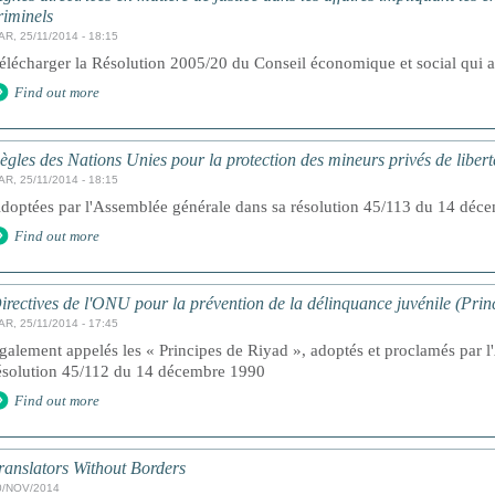
riminels
AR, 25/11/2014 - 18:15
élécharger la Résolution 2005/20 du Conseil économique et social qui ad
Find out more
ègles des Nations Unies pour la protection des mineurs privés de libert
AR, 25/11/2014 - 18:15
doptées par l'Assemblée générale dans sa résolution 45/113 du 14 déc
Find out more
irectives de l'ONU pour la prévention de la délinquance juvénile (Prin
AR, 25/11/2014 - 17:45
galement appelés les « Principes de Riyad », adoptés et proclamés par 
ésolution 45/112 du 14 décembre 1990
Find out more
ranslators Without Borders
0/NOV/2014