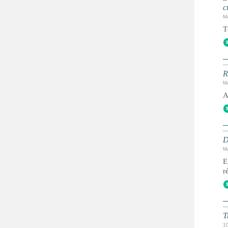
c
M
T
R
M
A
D
M
E
r
T
1