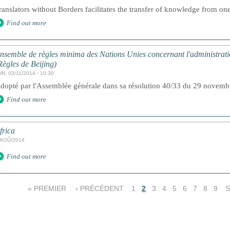
ranslators without Borders facilitates the transfer of knowledge from one
Find out more
nsemble de règles minima des Nations Unies concernant l'administratio
Règles de Beijing)
N, 03/11/2014 - 10:30
dopté par l'Assemblée générale dans sa résolution 40/33 du 29 novem
Find out more
frica
/AOÛ/2014
Find out more
« PREMIER
‹ PRÉCÉDENT
1
2
3
4
5
6
7
8
9
S