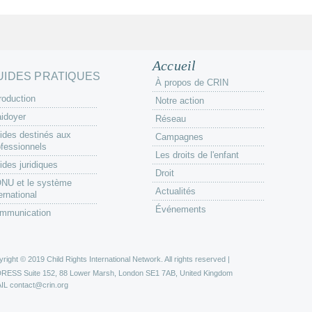
Accueil
UIDES PRATIQUES
À propos de CRIN
roduction
Notre action
aidoyer
Réseau
ides destinés aux
Campagnes
ofessionnels
Les droits de l'enfant
ides juridiques
Droit
ONU et le système
Actualités
ernational
Événements
mmunication
right © 2019 Child Rights International Network. All rights reserved |
DRESS
Suite 152, 88 Lower Marsh, London SE1 7AB, United Kingdom
IL
contact@crin.org