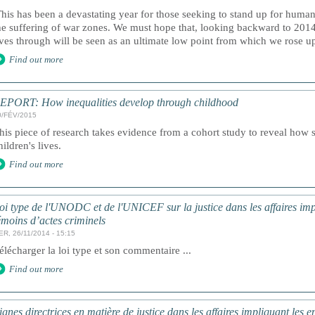
This has been a devastating year for those seeking to stand up for human
he suffering of war zones. We must hope that, looking backward to 2014
ives through will be seen as an ultimate low point from which we rose up 
Find out more
EPORT: How inequalities develop through childhood
0/FÉV/2015
his piece of research takes evidence from a cohort study to reveal how s
hildren's lives.
Find out more
oi type de l'UNODC et de l'UNICEF sur la justice dans les affaires impl
émoins d’actes criminels
ER, 26/11/2014 - 15:15
élécharger la loi type et son commentaire ...
Find out more
ignes directrices en matière de justice dans les affaires impliquant les e