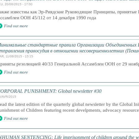
U, 20/08/2015 - 17:00
акже известны как Эр-Риядские Руководящие Принципы, принятые 
ссамблеи ООН 45/112 от 14 декабря 1990 года
Find out more
инимальные стандартные правила Организации Объединенных 
тправления правосудия в отношении несовершеннолетних (Пекин
AR, 11/08/2015 - 15:15
риняты резолюцией 40/33 Генеральной Ассамблеи ООН от 29 ноябр
Find out more
ORPORAL PUNISHMENT: Global newsletter #30
5/AVR/2015
ead the latest edition of the quarterly global newsletter by the Global In
unishment of Children featuring recent develpments, advocacy resourc
Find out more
NHUMAN SENTENCING: Life imprisonment of children around the w