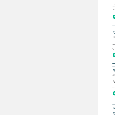
E
h
D
1
L
q
R
8
A
m