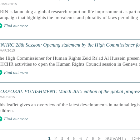
5/MAR/2015
RIN is launching a global research report on life imprisonment as part
ampaign that highlights the prevalence and plurality of laws permitting 
Find out more
NHRC 28th Session: Opening statement by the High Commissioner f
/MAR/2015
he High Commissioner for Human Rights Zeid Ra'ad Al Hussein presents
HCHR activities to open the Human Rights Council session in Geneva
Find out more
ORPORAL PUNISHMENT: March 2015 edition of the global progress a
/MAR/2015
his leaflet gives an overview of the latest developments in national legi
hildren.
Find out more
1
2
3
4
5
6
7
8
9
SUIVANT ›
DER