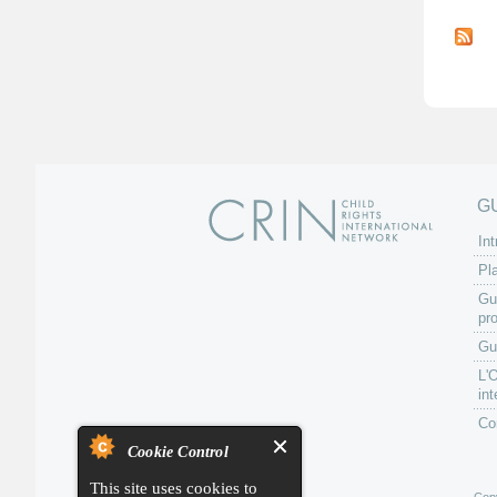
P
a
g
e
s
G
Int
Pl
Gu
pr
Gu
L'
int
Co
Cookie Control
This site uses cookies to