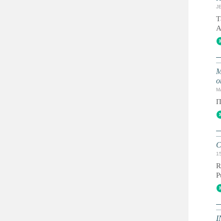
JE
Т
А
М
о
M
П
C
1
R
P
I