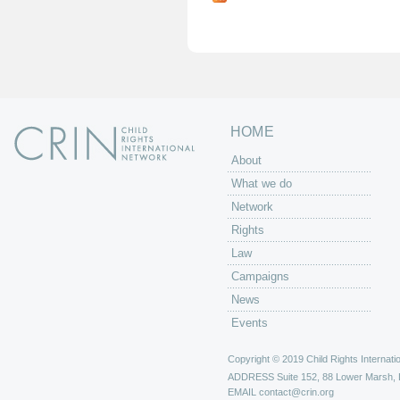
g
e
s
HOME
About
What we do
Network
Rights
Law
Campaigns
News
Events
Copyright © 2019 Child Rights Internatio
ADDRESS
Suite 152, 88 Lower Marsh,
EMAIL
contact@crin.org