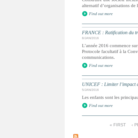
alternatif d’organisations de l
Find out more
FRANCE : Ratification du tro
8/JAN/2016
L’année 2016 commence sur le
Protocole facultatif à la Con
communications.
Find out more
UNICEF : Limiter l’impact du
5/JAN/2016
Les enfants sont les principa
Find out more
« FIRST
‹ 
P
a