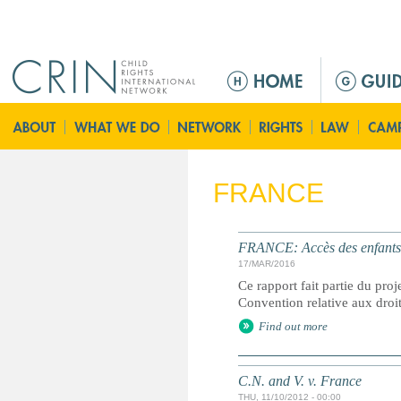
Jump to navigation
M
a
i
n
m
e
FRANCE
n
u
FRANCE: Accès des enfants à
17/MAR/2016
Ce rapport fait partie du proj
Convention relative aux droit
Find out more
C.N. and V. v. France
THU, 11/10/2012 - 00:00