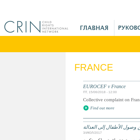
Jump to navigation
M
a
i
n
M
e
FRANCE
n
u
R
EUROCEF v France
u
ПТ, 15/06/2018 - 12:00
Collective complaint on Fra
Find out more
 وصول الأطفال إلى العدالة
3/ИЮЛ/2017