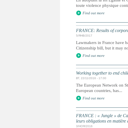
En adoptant la loi Égalité et 
toute violence physique contre
Find out more
FRANCE: Results of corporal
5/ЯНВ/2017
Lawmakers in France have ban
Citizenship bill, but it may n
Find out more
Working together to end chil
ВТ, 22/11/2016 - 17:00
The European Network on Stat
European countries, has...
Find out more
FRANCE : « Jungle » de Cala
leurs obligations en matière 
3/НОЯ/2016