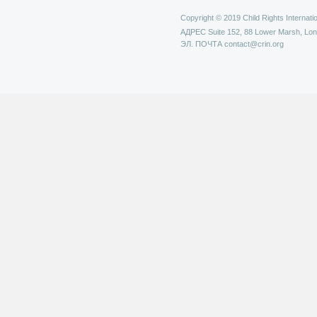
Copyright © 2019 Child Rights Internatio
АДРЕС
Suite 152, 88 Lower Marsh, Lo
ЭЛ. ПОЧТА
contact@crin.org