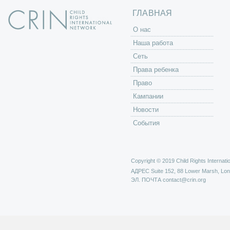
ГЛАВНАЯ
O нас
Наша работа
Сеть
Права ребенка
Право
Кампании
Новости
События
Copyright © 2019 Child Rights Internatio
АДРЕС
Suite 152, 88 Lower Marsh, Lo
ЭЛ. ПОЧТА
contact@crin.org