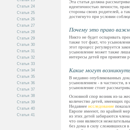
Эта статья должна рассматриват
Статья 24
идентичностью личности, право
стороны своих родителей, а та
Статья 25
достигнуто при условии соблюд
Статья 26
Статья 27
Почему это право важн
Статья 28
Никто не будет оспаривать пре
Статья 29
также тот факт, что усыновлен
Статья 30
этот процесс регулируется зак
Статья 31
усыновление может также лишат
интересы детей при принятии 
Статья 32
Статья 33
Какие могут возникнут
Статья 34
Статья 35
В недавно опубликованных докл
усыновлением - в частности, в
Статья 36
усыновление стоит рассматрива
Статья 37
Статья 38
Основной спор возник из-за же
количество детей, имеющих пра
Статья 39
Недавнее
исследование
показал
Статья 40
Европе имееют, по крайней мер
Статья 41
из этих детей забираются член
что они являются нежелательны
без дома в силу сложившихся 