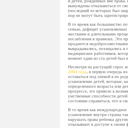
и детей, рожденных вне брака.
вынуждены отказываться от сво
(последний из которых был зак
пор не могут быть зарегистриро
В то время как большинство по
семью, дефицит усыновляемых м
жесткими и длительными процед
послабления в правилах. Это пр
продаются недобросовестными
выкрадывались, похищались и п
медицинских работников, кото
момент один из ста детей был
Несмотря на растущий спрос м
2004 года
, в первую очередь и
оставаться под опекой в их ро
усыновление детей, которые, к
определенного возраста или де
прогрессе, это привело к возн
умственные способности детей 
состоянии справиться, что в с
В то время как международное 
усыновление внутри страны та
нарушать права ребенка другим
отказывают в доступе к своим 