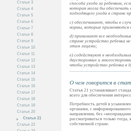
Статья 3
способа ухода за ребенком, ес
которая могла бы обеспечить е
Статья 4
подходящего ухода в стране п
Статья 5
Статья 6
c) обеспечивают, чтобы в случ
нормы, которые применяются 
Статья 7
Статья 8
d) принимают все необходимые 
Статья 9
стране устройство ребенка не
этим лицами;
Статья 10
Статья 11
e) содействуют в необходимы
двусторонних и многосторонни
Статья 12
чтобы устройство ребенка в д
Статья 13
Статья 14
Статья 15
О чем говорится в стат
Статья 16
Статья 21 устанавливает станда
Статья 17
всего для обеспечения интерес
Статья 18
Потребность детей в усыновле
Статья 19
органами, с информированного
Статья 20
направлении, без «неоправдан
Статья 21
рассматриваться только тогда,
собственной стране.
Статья 22
Статья 23