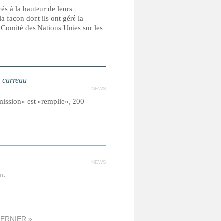
s à la hauteur de leurs
la façon dont ils ont géré la
e Comité des Nations Unies sur les
e carreau
NEWS
mission» est «remplie», 200
NEWS
n.
ERNIER »