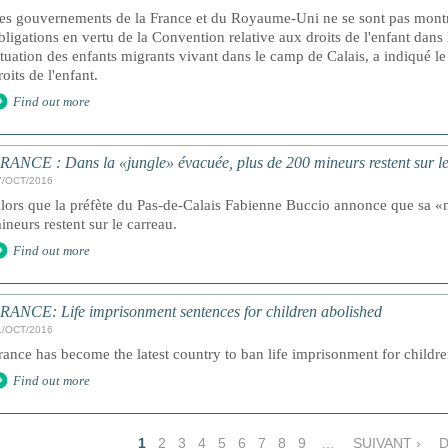
es gouvernements de la France et du Royaume-Uni ne se sont pas montré
bligations en vertu de la Convention relative aux droits de l'enfant dans 
ituation des enfants migrants vivant dans le camp de Calais, a indiqué l
roits de l'enfant.
Find out more
RANCE : Dans la «jungle» évacuée, plus de 200 mineurs restent sur l
7/OCT/2016
lors que la préfète du Pas-de-Calais Fabienne Buccio annonce que sa «
ineurs restent sur le carreau.
Find out more
RANCE: Life imprisonment sentences for children abolished
1/OCT/2016
rance has become the latest country to ban life imprisonment for childre
Find out more
1
2
3
4
5
6
7
8
9
…
SUIVANT ›
D