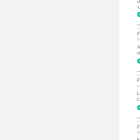
ن
F
3
A
s
F
1
L
C
F
1