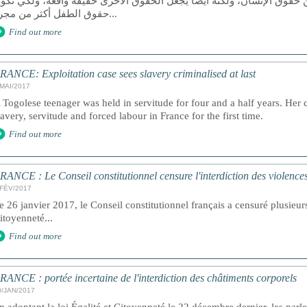
 حقوق الإنسان، ولكنه أيضا يجعل الحقوق الأخرى حقيقة واقعة، ولكي تكو
حقوق الطفل أكثر من مجرد...
Find out more
RANCE: Exploitation case sees slavery criminalised at last
/MAI/2017
 Togolese teenager was held in servitude for four and a half years. Her c
lavery, servitude and forced labour in France for the first time.
Find out more
RANCE : Le Conseil constitutionnel censure l'interdiction des violences
/FÉV/2017
e 26 janvier 2017, le Conseil constitutionnel français a censuré plusieurs 
itoyenneté...
Find out more
RANCE : portée incertaine de l'interdiction des châtiments corporels
0/JAN/2017