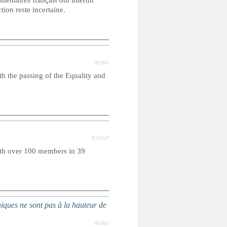
mentaires français ont interdit
tion reste incertaine.
NEWS
h the passing of the Equality and
EVENT
with over 100 members in 39
iques ne sont pas à la hauteur de
NEWS