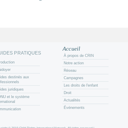
Accueil
UIDES PRATIQUES
À propos de CRIN
roduction
Notre action
aidoyer
Réseau
ides destinés aux
Campagnes
ofessionnels
Les droits de l'enfant
ides juridiques
Droit
ONU et le système
Actualités
ernational
Événements
mmunication