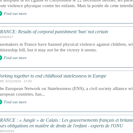
n adoptant la loi Égalité et Citoyenneté le 22 décembre dernier, les parle
oute violence physique contre les enfants. Mais la portée de cette interdic
Find out more
RANCE: Results of corporal punishment 'ban' not certain
/JAN/2017
awmakers in France have banned physical violence against children, wit
itizenship bill, but it may not be the victory it seems.
Find out more
orking together to end childhood statelessness in Europe
AR, 22/11/2016 - 17:00
he European Network on Statelessness (ENS), a civil society alliance 
uropean countries, has...
Find out more
RANCE : « Jungle » de Calais : Les gouvernements français et britann
eurs obligations en matière de droits de l'enfant - experts de l'ONU
/NOV/2016