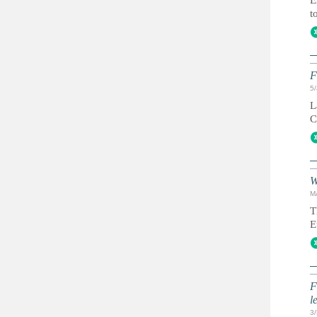
E
t
F
5
L
C
W
M
T
E
F
l
3