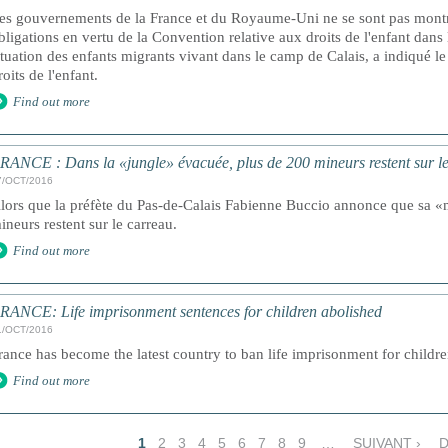
es gouvernements de la France et du Royaume-Uni ne se sont pas montré
bligations en vertu de la Convention relative aux droits de l'enfant dans 
ituation des enfants migrants vivant dans le camp de Calais, a indiqué l
roits de l'enfant.
Find out more
RANCE : Dans la «jungle» évacuée, plus de 200 mineurs restent sur l
7/OCT/2016
lors que la préfète du Pas-de-Calais Fabienne Buccio annonce que sa «
ineurs restent sur le carreau.
Find out more
RANCE: Life imprisonment sentences for children abolished
1/OCT/2016
rance has become the latest country to ban life imprisonment for childre
Find out more
1
2
3
4
5
6
7
8
9
…
SUIVANT ›
D