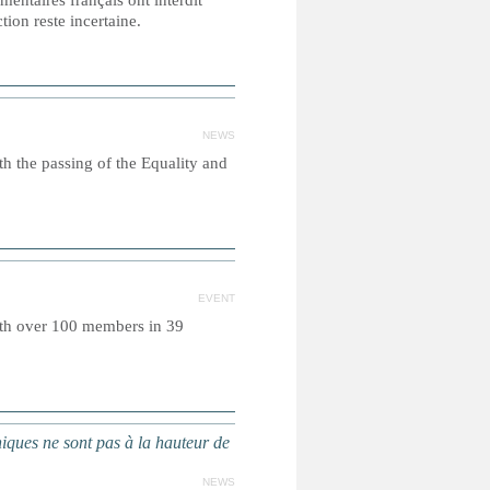
mentaires français ont interdit
tion reste incertaine.
NEWS
h the passing of the Equality and
EVENT
with over 100 members in 39
iques ne sont pas à la hauteur de
NEWS