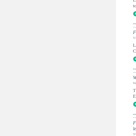
E
t
F
5
L
C
W
M
T
E
F
l
3