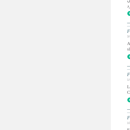
ن
F
3
A
s
F
1
L
C
F
1