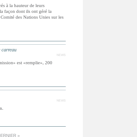
s à la hauteur de leurs
la façon dont ils ont géré la
e Comité des Nations Unies sur les
e carreau
NEWS
mission» est «remplie», 200
NEWS
n.
ERNIER »