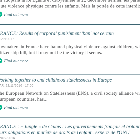
n adoptant la loi Égalité et Citoyenneté le 22 décembre dernier, les parle
oute violence physique contre les enfants. Mais la portée de cette interdic
Find out more
RANCE: Results of corporal punishment 'ban' not certain
/JAN/2017
awmakers in France have banned physical violence against children, wit
itizenship bill, but it may not be the victory it seems.
Find out more
orking together to end childhood statelessness in Europe
AR, 22/11/2016 - 17:00
he European Network on Statelessness (ENS), a civil society alliance 
uropean countries, has...
Find out more
RANCE : « Jungle » de Calais : Les gouvernements français et britann
eurs obligations en matière de droits de l'enfant - experts de l'ONU
/NOV/2016