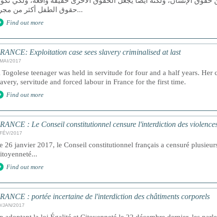
 حقوق الإنسان، ولكنه أيضا يجعل الحقوق الأخرى حقيقة واقعة، ولكي تكو
حقوق الطفل أكثر من مجرد...
Find out more
RANCE: Exploitation case sees slavery criminalised at last
/MAI/2017
 Togolese teenager was held in servitude for four and a half years. Her c
lavery, servitude and forced labour in France for the first time.
Find out more
RANCE : Le Conseil constitutionnel censure l'interdiction des violences
/FÉV/2017
e 26 janvier 2017, le Conseil constitutionnel français a censuré plusieurs 
itoyenneté...
Find out more
RANCE : portée incertaine de l'interdiction des châtiments corporels
0/JAN/2017