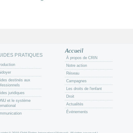
Accueil
UIDES PRATIQUES
À propos de CRIN
roduction
Notre action
aidoyer
Réseau
ides destinés aux
Campagnes
ofessionnels
Les droits de l'enfant
ides juridiques
Droit
ONU et le système
Actualités
ernational
Événements
mmunication