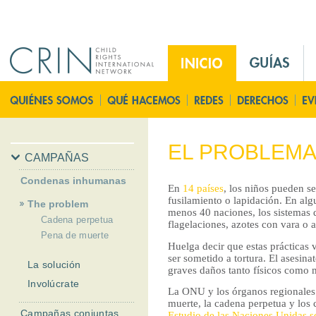
Jump to navigation
M
a
i
P
n
á
M
g
e
i
EL PROBLEM
n
n
CAMPAÑAS
u
a
Condenas inhumanas
E
En
14 países
, los niños pueden s
P
fusilamiento o lapidación. En alg
The problem
s
r
menos 40 naciones, los sistemas de
Cadena perpetua
i
flagelaciones, azotes con vara o
Pena de muerte
n
Huelga decir que estas prácticas v
c
ser sometido a tortura. El asesina
La solución
graves daños tanto físicos como m
i
Involúcrate
p
La ONU y los órganos regionales
muerte, la cadena perpetua y los 
a
Campañas conjuntas
Estudio de las Naciones Unidas so