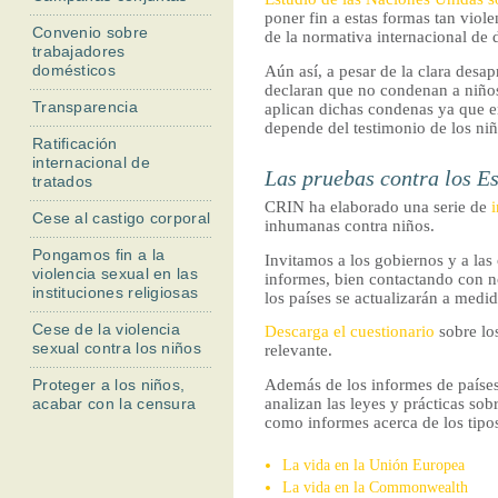
l
poner fin a estas formas tan vio
Convenio sobre
de la normativa internacional de
trabajadores
domésticos
Aún así, a pesar de la clara desa
declaran que no condenan a niños 
Transparencia
aplican dichas condenas ya que en
depende del testimonio de los niñ
Ratificación
internacional de
Las pruebas contra los E
tratados
CRIN ha elaborado una serie de
Cese al castigo corporal
inhumanas contra niños.
Pongamos fin a la
Invitamos a los gobiernos y a las
violencia sexual en las
informes, bien contactando con no
instituciones religiosas
los países se actualizarán a med
Cese de la violencia
Descarga el cuestionario
sobre lo
sexual contra los niños
relevante.
Además de los informes de paíse
Proteger a los niños,
analizan las leyes y prácticas so
acabar con la censura
como informes acerca de los tipo
La vida en la Unión Europea
La vida en la Commonwealth