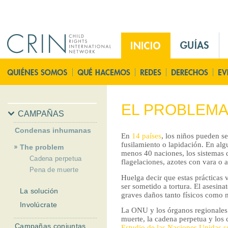
Jump to navigation
M
a
i
P
n
á
M
g
e
i
EL PROBLEM
n
n
CAMPAÑAS
u
a
Condenas inhumanas
E
En
14 países
, los niños pueden s
P
fusilamiento o lapidación. En alg
The problem
s
r
menos 40 naciones, los sistemas de
Cadena perpetua
i
flagelaciones, azotes con vara o
Pena de muerte
n
Huelga decir que estas prácticas v
c
ser sometido a tortura. El asesina
La solución
graves daños tanto físicos como m
i
Involúcrate
p
La ONU y los órganos regionales
muerte, la cadena perpetua y los 
a
Campañas conjuntas
Estudio de las Naciones Unidas so