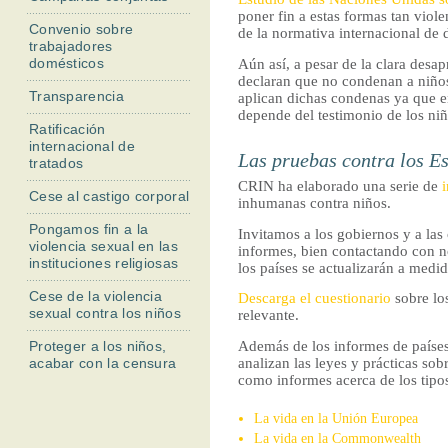
l
poner fin a estas formas tan vio
Convenio sobre
de la normativa internacional de
trabajadores
domésticos
Aún así, a pesar de la clara desa
declaran que no condenan a niños 
Transparencia
aplican dichas condenas ya que en
depende del testimonio de los niñ
Ratificación
internacional de
Las pruebas contra los E
tratados
CRIN ha elaborado una serie de
Cese al castigo corporal
inhumanas contra niños.
Pongamos fin a la
Invitamos a los gobiernos y a las
violencia sexual en las
informes, bien contactando con no
instituciones religiosas
los países se actualizarán a med
Cese de la violencia
Descarga el cuestionario
sobre lo
sexual contra los niños
relevante.
Además de los informes de paíse
Proteger a los niños,
analizan las leyes y prácticas so
acabar con la censura
como informes acerca de los tipo
La vida en la Unión Europea
La vida en la Commonwealth