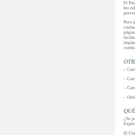
El Pac
los ni
preven
Pero p
ciudad
página
facili
impla
combat
OTR
– Cam
– Cam
– Cam
– Otra
QUÉ
¿Su pa
Explo
El Co