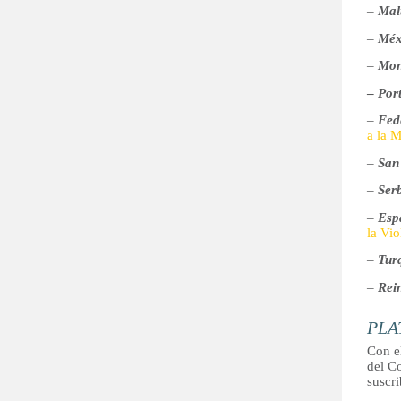
–
Mal
–
Méx
–
Mon
–
Por
–
Fed
a la M
–
San
–
Ser
–
Esp
la Vio
–
Tur
–
Rei
PLA
Con e
del Co
suscr