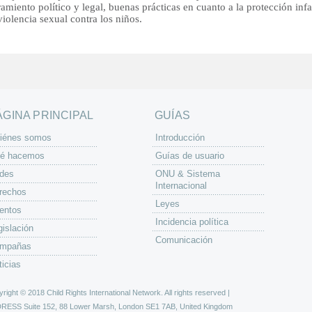
amiento político y legal, buenas prácticas en cuanto a la protección infa
violencia sexual contra los niños.
ÁGINA PRINCIPAL
GUÍAS
iénes somos
Introducción
é hacemos
Guías de usuario
des
ONU & Sistema
Internacional
rechos
Leyes
entos
Incidencia política
gislación
Comunicación
mpañas
ticias
right © 2018 Child Rights International Network. All rights reserved |
DRESS
Suite 152, 88 Lower Marsh, London SE1 7AB, United Kingdom