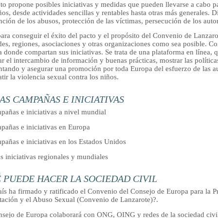
to propone posibles iniciativas y medidas que pueden llevarse a cabo pa
ños, desde actividades sencillas y rentables hasta otras más generales. D
ción de los abusos, protección de las víctimas, persecución de los autor
ara conseguir el éxito del pacto y el propósito del Convenio de Lanzarot
es, regiones, asociaciones y otras organizaciones como sea posible. Con
 donde compartan sus iniciativas. Se trata de una plataforma en línea, 
tar el intercambio de información y buenas prácticas, mostrar las políticas
ntando y asegurar una promoción por toda Europa del esfuerzo de las au
ir la violencia sexual contra los niños.
AS CAMPAÑAS E INICIATIVAS
pañas e iniciativas a nivel mundial
pañas e iniciativas en Europa
pañas e iniciativas en los Estados Unidos
s iniciativas regionales y mundiales
 PUEDE HACER LA SOCIEDAD CIVIL
ís ha firmado y ratificado el Convenio del Consejo de Europa para la Pr
tación y el Abuso Sexual (Convenio de Lanzarote)?.
nsejo de Europa colaborará con ONG, OING y redes de la sociedad civil