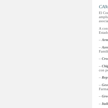
CAM
El Co
ampli
asocia
A con
Estad
–
Arm
–
Aze
Famil
–
Cro
–
Chi
con po
–
Rep
–
Geo
Farma
–
Gre
–
Ital