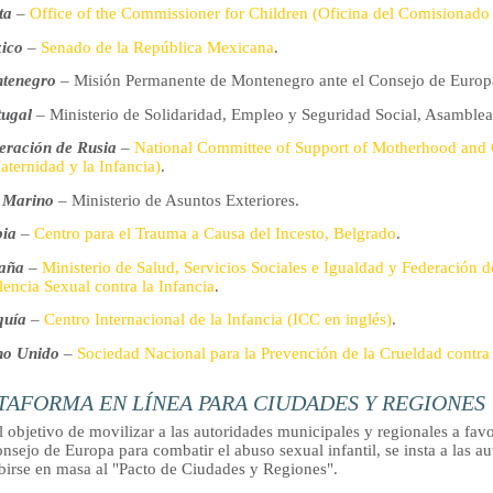
ta
–
Office of the Commissioner for Children (Oficina del Comisionado 
ico
–
Senado de la República Mexicana
.
tenegro
– Misión Permanente de Montenegro ante el Consejo de Europ
tugal
– Ministerio de Solidaridad, Empleo y Seguridad Social, Asamblea
eración de Rusia
–
National Committee of Support of Motherhood and
aternidad y la Infancia)
.
 Marino
– Ministerio de Asuntos Exteriores.
bia
–
Centro para el Trauma a Causa del Incesto, Belgrado
.
aña
–
Ministerio de Salud, Servicios Sociales e Igualdad y Federación 
lencia Sexual contra la Infancia
.
quía
–
Centro Internacional de la Infancia (ICC en inglés)
.
no Unido
–
Sociedad Nacional para la Prevención de la Crueldad contra
TAFORMA EN LÍNEA PARA CIUDADES Y REGIONES
l objetivo de movilizar a las autoridades municipales y regionales a f
nsejo de Europa para combatir el abuso sexual infantil, se insta a las au
ibirse en masa al "Pacto de Ciudades y Regiones".