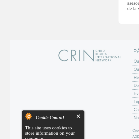
asesor
de la 
P
Qu
Qu
Re
De
Ev
Le
Ca
Cookie Control
No
This site uses cookies to
Copy
store information on your
AD
computer.