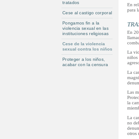
tratados
l
En re
para 
Cese al castigo corporal
Pongamos fin a la
TRA
violencia sexual en las
En 20
instituciones religiosas
llama
combat
Cese de la violencia
sexual contra los niños
La vi
niños 
Proteger a los niños,
agreso
acabar con la censura
La cam
magni
denun
Las m
Prote
la cam
miemb
La cam
no deb
denun
otros