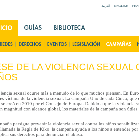
Jump to navigation
العربية
ENGLISH
FRA
SE DE LA VIOLENCIA SEXUAL
ÑOS
olencia sexual ocurre más a menudo de lo que muchos piensan. En Euro
 es víctima de la violencia sexual. La campaña Uno de cada Cinco, que c
, se creó en 2010 por el Consejo de Europa. Debido a que la violencia s
n magnitud con alcance global, los materiales de la campaña son útiles
paña persigue prevenir la violencia sexual contra los niños sensibiliz
 llamada la Regla de Kiko, la campaña ayuda a los niños a entender por 
plica sus derechos para denunciar el abuso.