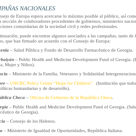
PAÑAS NACIONALES
nsejo de Europa espera acercarse lo máximo posible al público, así com
a sección de colaboradores procedentes de gobiernos, ministerios nacion
ciones comunitarias de la sociedad civil y redes profesionales.
tinuación, puede encontrar algunos asociados a las campañas, tanto de
os, que han firmado un acuerdo con el Consejo de Europa:
enia
– Salud Pública y Fondo de Desarrollo Farmacéutico de Georgia.
rbaiyán
– Public Health and Medicine Development Fund of Georgia. (El
ia, Mujer y Niños).
acia
– Ministerio de la Familia, Veteranos y Solidaridad Intergeneracion
pre
–
UNCRC Policy Centre “Hope for Children” .
(Institución que trab
líticas humanitarias y de desarrollo).
ública Checa
–
Oficina de Gobierno de la República Checa
.
rgia
– Public Health and Medicine Development Fund of Georgia. (Salu
céutico de Georgia).
cia
– Consejo de los Helenos.
ia
– Ministerio de Igualdad de Oportunidades, República Italiana.