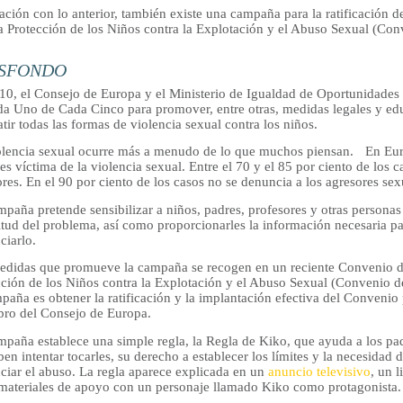
lación con lo anterior, también existe una campaña para la ratificación
la Protección de los Niños contra la Explotación y el Abuso Sexual (Co
SFONDO
10, el Consejo de Europa y el Ministerio de Igualdad de Oportunidades
da Uno de Cada Cinco para promover, entre otras, medidas legales y ed
ir todas las formas de violencia sexual contra los niños.
olencia sexual ocurre más a menudo de lo que muchos piensan. En Eur
es víctima de la violencia sexual. Entre el 70 y el 85 por ciento de los 
res. En el 90 por ciento de los casos no se denuncia a los agresores sexu
paña pretende sensibilizar a niños, padres, profesores y otras personas
tud del problema, así como proporcionarles la información necesaria pa
ciarlo.
edidas que promueve la campaña se recogen en un reciente Convenio d
cción de los Niños contra la Explotación y el Abuso Sexual (Convenio de
paña es obtener la ratificación y la implantación efectiva del Convenio 
ro del Consejo de Europa.
paña establece una simple regla, la Regla de Kiko, que ayuda a los pad
en intentar tocarles, su derecho a establecer los límites y la necesidad 
ciar el abuso. La regla aparece explicada en un
anuncio televisivo
, un 
 materiales de apoyo con un personaje llamado Kiko como protagonista