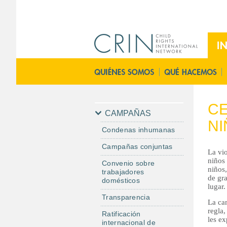
M
a
i
P
n
á
M
g
e
i
CE
n
n
CAMPAÑAS
NI
u
a
Condenas inhumanas
E
P
Campañas conjuntas
s
r
La vi
i
niños
Convenio sobre
niños
trabajadores
n
de gra
domésticos
c
lugar.
i
Transparencia
La cam
p
regla,
Ratificación
les ex
a
internacional de