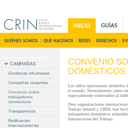
Jump to navigation
M
a
i
P
n
á
M
g
e
i
CONVENIO S
n
n
CAMPAÑAS
DOMÉSTICOS
u
a
Condenas inhumanas
E
P
Campañas conjuntas
s
r
Los niños representan alrededor 
i
el mundo. Normalmente, estos ni
Convenio sobre
especialmente vulnerables al tráfi
trabajadores
n
domésticos
c
Diez organizaciones internaciona
Trabajo Infantil y CRIN, han hec
i
Transparencia
trabajadores domésticos infantile
p
Internacional del Trabajo.
Ratificación
a
internacional de