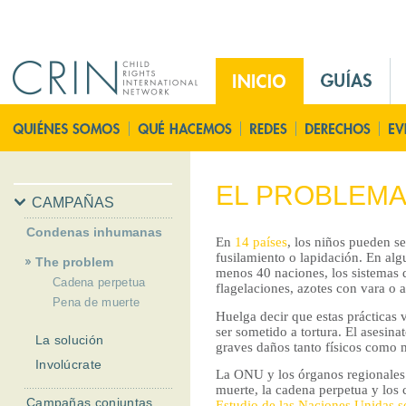
Jump to navigation
M
a
i
P
n
á
M
g
e
i
EL PROBLEM
n
n
CAMPAÑAS
u
a
Condenas inhumanas
E
En
14 países
, los niños pueden s
P
fusilamiento o lapidación. En alg
The problem
s
r
menos 40 naciones, los sistemas de
Cadena perpetua
i
flagelaciones, azotes con vara o
Pena de muerte
n
Huelga decir que estas prácticas v
c
ser sometido a tortura. El asesina
La solución
graves daños tanto físicos como m
i
Involúcrate
p
La ONU y los órganos regionales
muerte, la cadena perpetua y los 
a
Campañas conjuntas
Estudio de las Naciones Unidas so