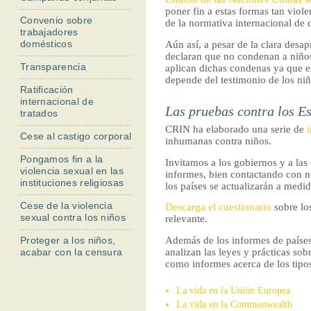
l
poner fin a estas formas tan vio
Convenio sobre
de la normativa internacional de
trabajadores
domésticos
Aún así, a pesar de la clara desa
declaran que no condenan a niños 
Transparencia
aplican dichas condenas ya que en
depende del testimonio de los niñ
Ratificación
internacional de
Las pruebas contra los E
tratados
CRIN ha elaborado una serie de
Cese al castigo corporal
inhumanas contra niños.
Pongamos fin a la
Invitamos a los gobiernos y a las
violencia sexual en las
informes, bien contactando con no
instituciones religiosas
los países se actualizarán a med
Cese de la violencia
Descarga el cuestionario
sobre lo
sexual contra los niños
relevante.
Además de los informes de paíse
Proteger a los niños,
analizan las leyes y prácticas so
acabar con la censura
como informes acerca de los tipo
La vida en la Unión Europea
La vida en la Commonwealth