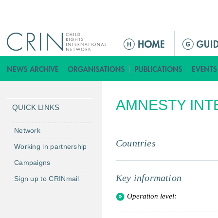
Jump to navigation
M
a
i
n
m
AMNESTY INT
e
QUICK LINKS
n
u
Network
Countries
Working in partnership
Campaigns
Key information
Sign up to CRINmail
Operation level: