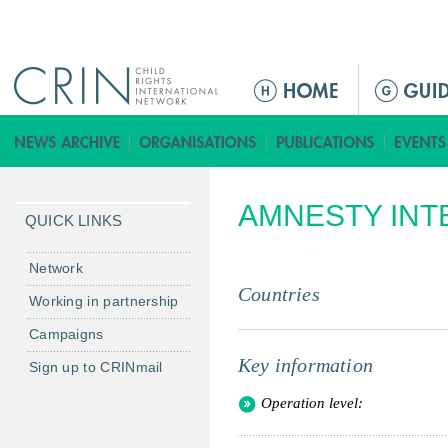
Jump to navigation
M
a
i
n
m
AMNESTY INT
e
QUICK LINKS
n
u
Network
Countries
Working in partnership
Campaigns
Key information
Sign up to CRINmail
Operation level: