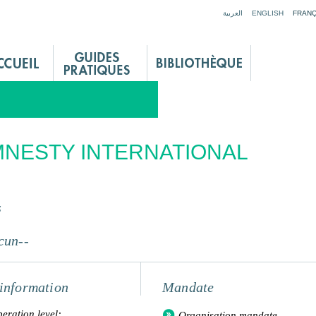
Jump to navigation
العربية
ENGLISH
FRANÇ
NESTY INTERNATIONAL
s
cun--
information
Mandate
eration level:
Organisation mandate