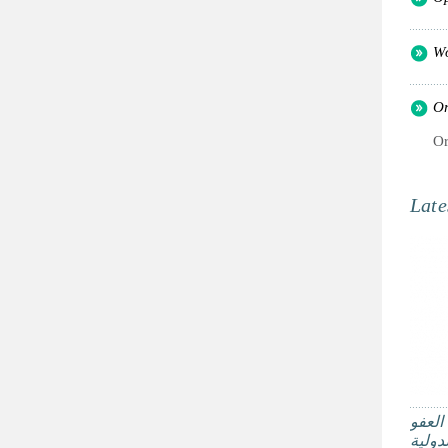
Wo
Or
Or
Late
العفو
لدولية