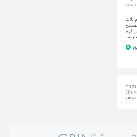
23 AVR
 ثلاث
لمسلح
ن لهم
Vi
CRIN d
The vi
views 