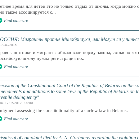
етнее время для детей это не только отдых от школы, когда можно о
но также ассоциируется с...
Find out more
ОССИЯ: Мигранты против Минобрнауки, или Могут ли учиться 
7/AUG/2015
равозащитники и мигранты обжаловали норму закона, согласно кото
оссийскую школу нужна регистрация по...
Find out more
ecision of the Constitutional Court of the Republic of Belarus on the co
mendments and additions to some laws of the Republic of Belarus on th
uvenile delinquency"
HU, 17/05/2012 - 00:00
udgment assessing the constitutionality of a curfew law in Belarus.
Find out more
ismissal of complaint filed by A. N. Gorbunov regarding the violation of