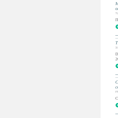
М
о
TU
П
T
3
D
2
C
c
FR
C