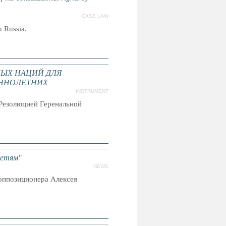
CASE LAW
n Russia.
ЫХ НАЦИЙ ДЛЯ
ННОЛЕТНИХ
INSTRUMENT
Резолюцией Геренальной
детям"
NEWS
 оппозиционера Алексея