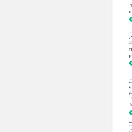
Л
о
Р
2
П
р
D
a
j
T
J
D