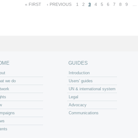
« FIRST
‹ PREVIOUS
1
2
3
4
5
6
7
8
9
…
OME
GUIDES
out
Introduction
at we do
Users' guides
twork
UN & international system
ghts
Legal
w
Advocacy
mpaigns
Communications
ws
ents