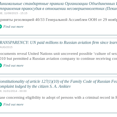
инимальные стандартные правила Организации Объединенных 
тправления правосудия в отношении несовершеннолетних (Пекин
E, 11/08/2015 - 15:15
риняты резолюцией 40/33 Генеральной Ассамблеи ООН от 29 ноябр
Find out more
RANSPARENCY: UN paid millions to Russian aviation firm since learnin
/AUG/2015
ocuments reveal United Nations unit uncovered possible ‘culture of sexu
010 but permitted a Russian aviation company to continue receiving con
Find out more
onstitutionality of article 127(1)(10) of the Family Code of Russian Fe
omplaint lodged by the citizen S. A. Anikiev
I, 31/01/2014 - 00:00
ase concerning eligibility to adopt of persons with a criminal record in 
Find out more