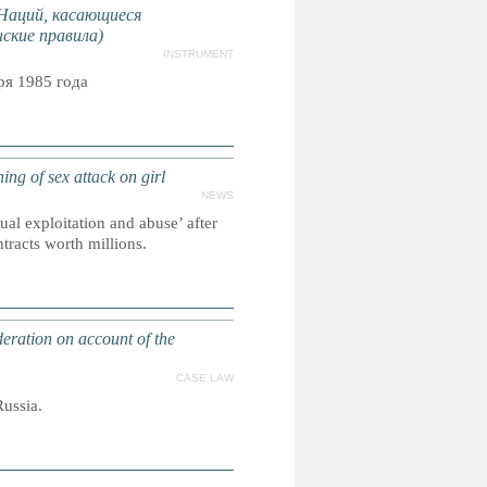
Наций, касающиеся
ские правила)
INSTRUMENT
я 1985 года
g of sex attack on girl
NEWS
al exploitation and abuse’ after
tracts worth millions.
deration on account of the
CASE LAW
Russia.