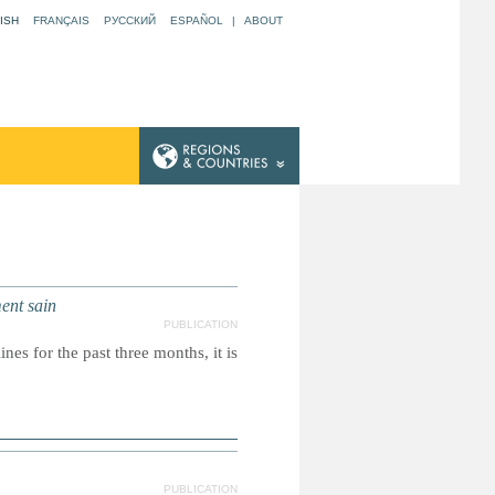
ISH
FRANÇAIS
РУССКИЙ
ESPAÑOL
|
ABOUT
ent sain
PUBLICATION
nes for the past three months, it is
PUBLICATION