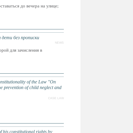
ставаться до вечера на улице;
дети без прописки
NEWS
рой для зачисления в
nstitutionality of the Law "On
e prevention of child neglect and
CASE LAW
 his constitutional rights by