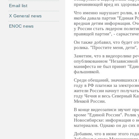
причиняющей вред их здоровью
Email list
Что именно нарушает ролик, в
X General news
якобы давала партия "Единая Ро
вредная детям информация. Оче
ENOC news
у России стать лидером полит
правящей партии", - саркасти
Он также добавил, что будет от
ролика. "Простите меня, дети",
Заметим, что в видеоролике ре
опубликованном "Независимой г
манифеста не был принят "Един
фальшивкой.
Среди обещаний, значившихся в
году в РФ платежи за электроэн
жители России начнут получать
году Чечня и весь Северный Ка
Меккой России.
В конце видеозаписи звучит пр
кроме "Единой России". Ролик 
Новосибирске: информация о н
материалов. Однако он до сих 
Добавим, что в июне этого год