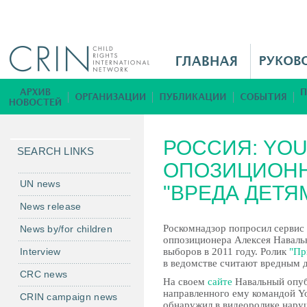
Jump to navigation
M
a
i
Б
n
и
M
б
РОССИЯ: YOU
e
л
SEARCH LINKS
n
ОПОЗИЦИОНН
и
u
о
UN news
"ВРЕДА ДЕТЯ
R
т
News release
u
е
Роскомнадзор попросил сервис
News by/for children
к
оппозиционера Алексея Наваль
а
Interview
выборов в 2011 году. Ролик
"Пр
в ведомстве считают вредным д
CRC news
На своем
сайте
Навальный опуб
направленного ему командой Yo
CRIN campaign news
обнаружил в видеоролике нару