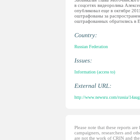
Забайкалье глава Могочинског
в соцсетях видеоролика Алексе
опубликовал еще в октябре 2011
оштрафованы за распространени
оштрафованных обратились в Е
Country:
Russian Federation
Issues:
Information (access to)
External URL:
http://www.newsru.com/russia/14aug
Please note that these reports ar
campaigners, researchers and other
are not the work of CRIN and thei