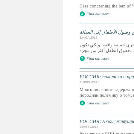
Case concerning the ban of "
Find out more
 وصول الأطفال إلى العدالة
3/ИЮЛ/2017
خرى حقيقة واقعة، ولكي تكون
حقوق الطفل أكثر من مجرد...
Find out more
РОССИЯ: политики и пра
15/ИЮН/2017
Многочисленные задержани
породили полемику о том, 
Find out more
РОССИЯ: Люди, живущие 
28/АПР/2017