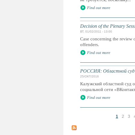
Find out more
Decision of the Plenary Ses
ВТ, 01/02/2011 - 13:00
Case concerning the review o
offenders.
Find out more
РОССИЯ: Областной суд о
25/ОКТ/2016
Калужский областной суд о
социальной сети «ВКонтакте
Find out more
1
2
3
С
т
р