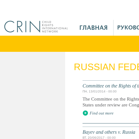
Jump to navigation
M
a
i
n
M
e
RUSSIAN FED
n
u
R
Committee on the Rights of t
u
ПН, 13/01/2014 - 00:00
The Committee on the Rights 
States under review are Con
Find out more
Bayev and others v. Russia
ВТ, 20/06/2017 - 00:00