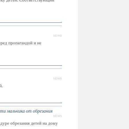
еку детей. Соответствующий
NEWS
ред пропагандой и не
NEWS
й.
ти мальчика от обрезания
NEWS
дуре обрезания детей на дому