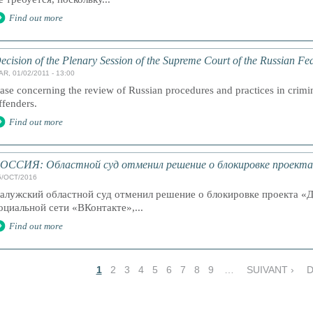
Find out more
ecision of the Plenary Session of the Supreme Court of the Russian Fe
AR, 01/02/2011 - 13:00
ase concerning the review of Russian procedures and practices in crimin
ffenders.
Find out more
ОССИЯ: Областной суд отменил решение о блокировке проекта
5/OCT/2016
алужский областной суд отменил решение о блокировке проекта «Д
оциальной сети «ВКонтакте»,...
Find out more
1
2
3
4
5
6
7
8
9
…
SUIVANT ›
D