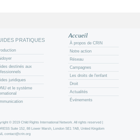
Accueil
UIDES PRATIQUES
À propos de CRIN
roduction
Notre action
aidoyer
Réseau
ides destinés aux
Campagnes
ofessionnels
Les droits de l'enfant
ides juridiques
Droit
ONU et le système
Actualités
ernational
Événements
mmunication
right © 2019 Child Rights International Network. All rights reserved |
DRESS
Suite 152, 88 Lower Marsh, London SE1 7AB, United Kingdom
IL
contact@crin.org