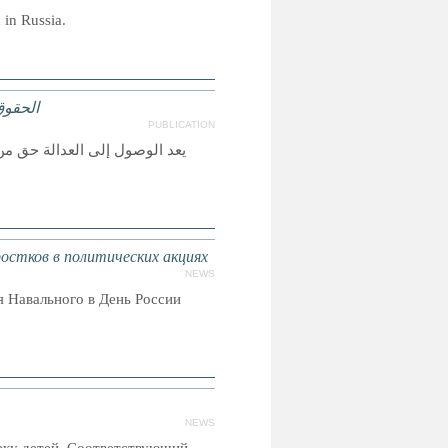
 in Russia.
الحقوق
PUBLICATION
يعد الوصول إلى العدالة حق من
стков в политических акциях
NEWS
 Навального в День России
NEWS