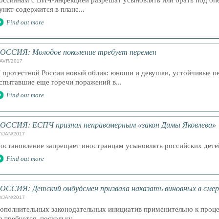
оссиянам с ВИЧ-инфекцией разрешат усыновлять или брать под оп
ункт содержится в плане...
Find out more
ОССИЯ: Молодое поколение требует перемен
/AVR/2017
 протестной России новый облик: юноши и девушки, устойчивые пе
спытавшие еще горечи поражений в...
Find out more
ОССИЯ: ЕСПЧ признал неправомерным «закон Димы Яковлева»
7/JAN/2017
остановление запрещает иностранцам усыновлять российских дете
Find out more
ОССИЯ: Детский омбудсмен призвала наказать виновных в смер
3/JAN/2017
ополнительных законодательных инициатив применительно к проце
е требуется, поскольку...