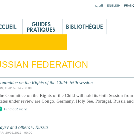
Jump to navigation
العربية
ENGLISH
FRANÇ
SSIAN FEDERATION
ommittee on the Rights of the Child: 65th session
UN, 13/01/2014 - 00:00
he Committee on the Rights of the Child will hold its 65th Session fro
tates under review are Congo, Germany, Holy See, Portugal, Russia an
Find out more
ayev and others v. Russia
AR, 20/06/2017 - 00:00