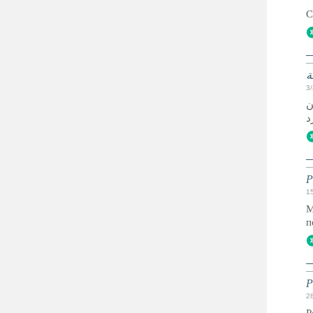
C
ة
3
ن
Р
1
М
п
Р
2