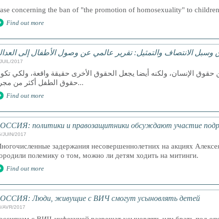
ase concerning the ban of "the promotion of homosexuality" to children
Find out more
 وسبل الانتصاف والتمثيل: تقرير عالمي عن وصول الأطفال إلى العدال
/JUIL/2017
 حقوق الإنسان، ولكنه أيضا يجعل الحقوق الأخرى حقيقة واقعة، ولكي تكو
حقوق الطفل أكثر من مجرد...
Find out more
ОССИЯ: политики и правозащитники обсуждают участие подро
5/JUIN/2017
ногочисленные задержания несовершеннолетних на акциях Алексея
ородили полемику о том, можно ли детям ходить на митинги.
Find out more
ОССИЯ: Люди, живущие с ВИЧ смогут усыновлять детей
8/AVR/2017