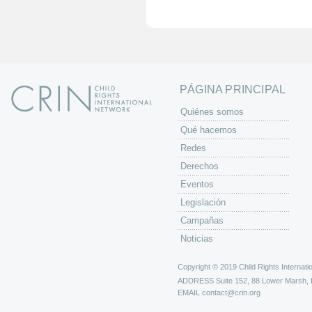
i
n
a
s
PÁGINA PRINCIPAL
Quiénes somos
Qué hacemos
Redes
Derechos
Eventos
Legislación
Campañas
Noticias
Copyright © 2019 Child Rights Internatio
ADDRESS
Suite 152, 88 Lower Marsh,
EMAIL
contact@crin.org