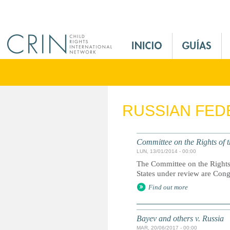
Jump to navigation
M
a
i
n
M
e
RUSSIAN FED
n
u
E
Committee on the Rights of t
s
LUN, 13/01/2014 - 00:00
The Committee on the Rights 
States under review are Con
Find out more
Bayev and others v. Russia
MAR, 20/06/2017 - 00:00