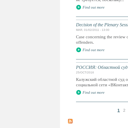
Find out more
Decision of the Plenary Ses
MAR, 01/02/2011 - 13:00
Case concerning the review o
offenders.
Find out more
РОССИЯ: Областной суд о
25/OCT/2016
Калужский областной суд о
социальной сети «ВКонтакте
Find out more
1
2
P
á
g