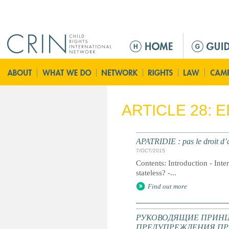
Jump to navigation
M
a
i
n
m
e
ARTICLE 28: 
n
u
APATRIDIE : pas le droit d’a
7/OCT/2015
Contents: Introduction - Inte
stateless? -...
Find out more
РУКОВОДЯЩИЕ ПРИНЦ
ПРЕДУПРЕЖДЕНИЯ ПР