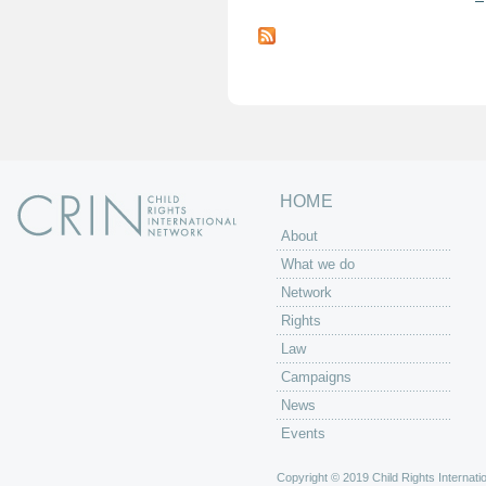
P
a
g
e
s
HOME
About
What we do
Network
Rights
Law
Campaigns
News
Events
Copyright © 2019 Child Rights Internatio