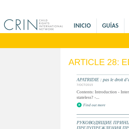
Jump to navigation
M
a
i
n
M
e
ARTICLE 28: 
n
u
E
APATRIDIE : pas le droit d’a
s
7/OCT/2015
Contents: Introduction - Inte
stateless? -...
Find out more
РУКОВОДЯЩИЕ ПРИНЦ
ПРЕДУПРЕЖДЕНИЯ ПР