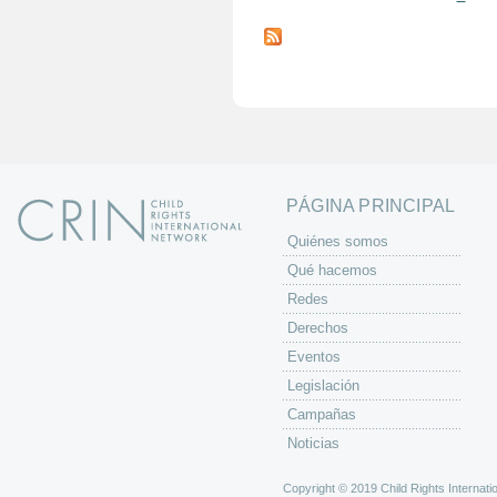
P
á
g
i
n
a
s
PÁGINA PRINCIPAL
Quiénes somos
Qué hacemos
Redes
Derechos
Eventos
Legislación
Campañas
Noticias
Copyright © 2019 Child Rights Internatio