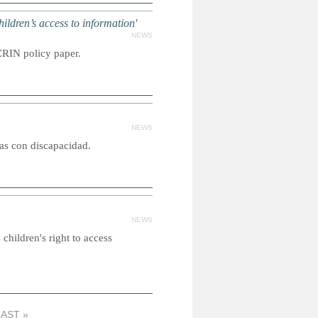
dren’s access to information'
NEWS
CRIN policy paper.
NEWS
nas con discapacidad.
NEWS
 children's right to access
LAST »