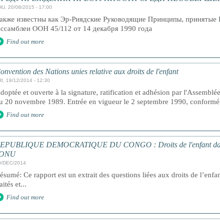
HU, 20/08/2015 - 17:00
акже известны как Эр-Риядские Руководящие Принципы, принятые 
ссамблеи ООН 45/112 от 14 декабря 1990 года
Find out more
onvention des Nations unies relative aux droits de l'enfant
I, 19/12/2014 - 12:30
doptée et ouverte à la signature, ratification et adhésion par l'Assemblé
u 20 novembre 1989. Entrée en vigueur le 2 septembre 1990, conforméme
Find out more
EPUBLIQUE DEMOCRATIQUE DU CONGO : Droits de l'enfant dans le
'ONU
0/DEC/2014
ésumé: Ce rapport est un extrait des questions liées aux droits de l’enfa
aités et...
Find out more