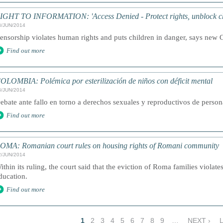
IGHT TO INFORMATION: 'Access Denied - Protect rights, unblock chil
8/JUN/2014
ensorship violates human rights and puts children in danger, says new 
Find out more
OLOMBIA: Polémica por esterilización de niños con déficit mental
8/JUN/2014
ebate ante fallo en torno a derechos sexuales y reproductivos de perso
Find out more
OMA: Romanian court rules on housing rights of Romani community
2/JUN/2014
ithin its ruling, the court said that the eviction of Roma families violates
ducation.
Find out more
1
2
3
4
5
6
7
8
9
…
NEXT ›