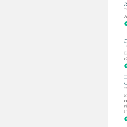
R
TU
A
D
TU
E
r
C
2
P
c
r
l