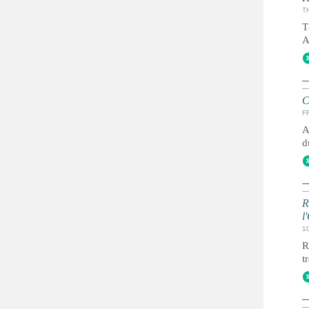
T
Т
А
C
FR
A
d
R
l
1
R
tr