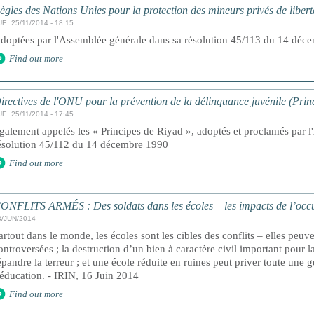
ègles des Nations Unies pour la protection des mineurs privés de libert
E, 25/11/2014 - 18:15
doptées par l'Assemblée générale dans sa résolution 45/113 du 14 déc
Find out more
irectives de l'ONU pour la prévention de la délinquance juvénile (Prin
E, 25/11/2014 - 17:45
galement appelés les « Principes de Riyad », adoptés et proclamés par 
ésolution 45/112 du 14 décembre 1990
Find out more
ONFLITS ARMÉS : Des soldats dans les écoles – les impacts de l’occup
3/JUN/2014
artout dans le monde, les écoles sont les cibles des conflits – elles peuv
ontroversées ; la destruction d’un bien à caractère civil important pour
épandre la terreur ; et une école réduite en ruines peut priver toute une 
’éducation. - IRIN, 16 Juin 2014
Find out more