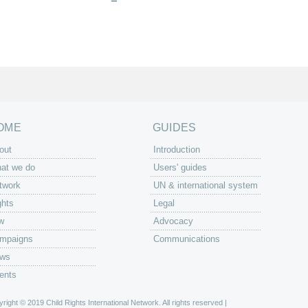
OME
GUIDES
out
Introduction
at we do
Users' guides
twork
UN & international system
ghts
Legal
w
Advocacy
mpaigns
Communications
ws
ents
right © 2019 Child Rights International Network. All rights reserved |