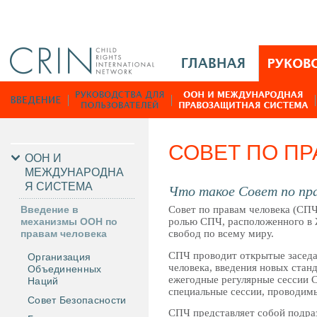
Jump to navigation
M
a
i
Р
n
у
M
к
e
о
СОВЕТ ПО ПР
n
в
ООН И
u
МЕЖДУНАРОДНА
о
Я СИСТЕМА
R
Что такое Совет по пр
д
u
с
Введение в
Совет по правам человека (СП
механизмы ООН по
ролью СПЧ, расположенного в 
т
правам человека
свобод по всему миру.
в
СПЧ проводит открытые заседан
Организация
а
человека, введения новых стан
Объединенных
ежегодные регулярные сессии С
Наций
специальные сессии, проводим
Совет Безопасности
СПЧ представляет собой подра