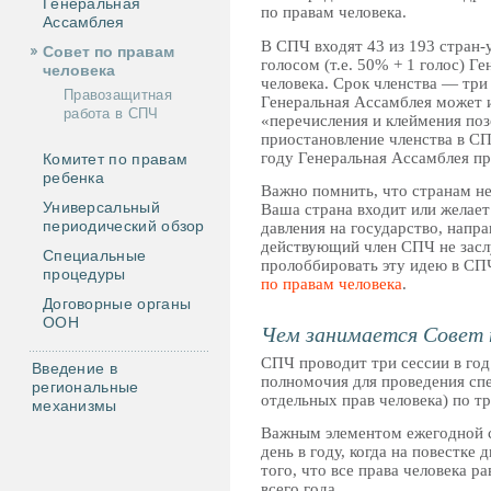
Генеральная
по правам человека.
Ассамблея
В СПЧ входят 43 из 193 стра
Совет по правам
голосом (т.е. 50% + 1 голос) 
человека
человека. Срок членства — три 
Правозащитная
Генеральная Ассамблея может 
работа в СПЧ
«перечисления и клеймения поз
приостановление членства в СП
году Генеральная Ассамблея пр
Комитет по правам
ребенка
Важно помнить, что странам н
Универсальный
Ваша страна входит или желает
периодический обзор
давления на государство, напра
действующий член СПЧ не засл
Специальные
пролоббировать эту идею в СП
процедуры
по правам человека
.
Договорные органы
ООН
Чем занимается Совет 
СПЧ проводит три сессии в год:
Введение в
полномочия для проведения спе
региональные
отдельных прав человека) по 
механизмы
Важным элементом ежегодной с
день в году, когда на повестке
того, что все права человека 
всего года.