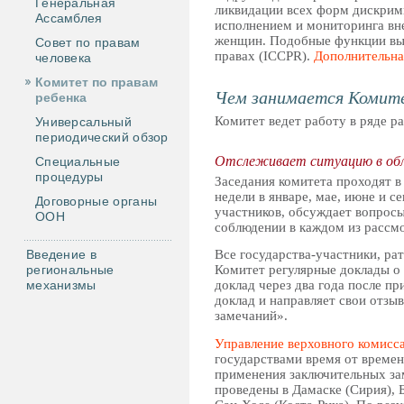
Генеральная
ликвидации всех форм дискрим
Ассамблея
исполнением и мониторинга вн
женщин. Подобные функции вып
Совет по правам
правах (ICCPR).
Дополнительна
человека
Комитет по правам
Чем занимается Комите
ребенка
Комитет ведет работу в ряде ра
Универсальный
периодический обзор
Отслеживает ситуацию в обл
Специальные
процедуры
Заседания комитета проходят в
недели в январе, мае, июне и с
Договорные органы
участников, обсуждает вопросы
ООН
соблюдении в каждом из рассм
Введение в
Все государства-участники, ра
региональные
Комитет регулярные доклады о 
механизмы
доклад через два года после пр
доклад и направляет свои отзы
замечаний».
Управление верховного комисс
государствами время от време
применения заключительных за
проведены в Дамаске (Сирия), Б