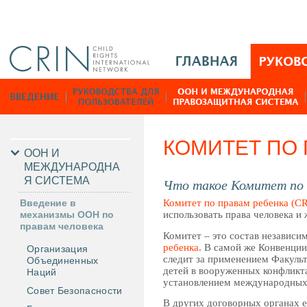
Jump to navigation
M
a
i
Р
n
у
M
к
e
о
КОМИТЕТ ПО 
n
в
ООН И
u
МЕЖДУНАРОДНА
о
Я СИСТЕМА
R
Что такое Комитет по 
д
u
с
Введение в
Комитет по правам ребенка (C
механизмы ООН по
использовать права человека и 
т
правам человека
в
Комитет – это состав независ
ребенка
. В самой же Конвенции
Организация
а
следит за применением Факульт
Объединенных
детей в вооруженных конфликта
Наций
установлением международных 
Совет Безопасности
В других договорных органах 