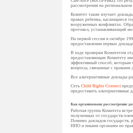
Сан-Хосе (Коста-Рика). По рез
рассмотрения на региональном
Комитет также изучает доклад
правах ребенка, касающиеся то
вооруженных конфликтах. Обра
протокол, устанавливающий ме
На первой сессии в октябре 19
предоставлении первых доклад
В ходе проверки Комитетом от
предоставляющие Комитету иной
эффективный способ, которым 
вопросы, связанные с правами д
Все альтернативные доклады р
Сеть
Child Rights Connect
предо
предоставить альтернативные д
Как организовано рассмотрение д
Рабочая группа Комитета встре
полученных от государств-член
Помимо докладов государств, 
НПО и иными органами по прав