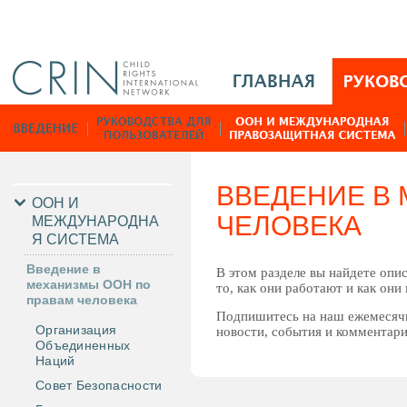
Jump to navigation
M
a
i
Р
n
у
M
к
e
о
ВВЕДЕНИЕ В
n
в
ООН И
ЧЕЛОВЕКА
u
МЕЖДУНАРОДНА
о
Я СИСТЕМА
R
д
u
с
Введение в
В этом разделе вы найдете опи
механизмы ООН по
т
то, как они работают и как они
правам человека
в
Подпишитесь на наш ежемеся
Организация
а
новости, события и комментар
Объединенных
Наций
Совет Безопасности