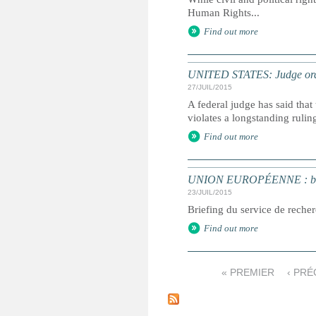
Human Rights...
Find out more
UNITED STATES: Judge order
27/JUIL/2015
A federal judge has said that
violates a longstanding rulin
Find out more
UNION EUROPÉENNE : brief
23/JUIL/2015
Briefing du service de rech
Find out more
« PREMIER
‹ PR
P
a
g