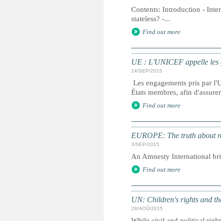
Contents: Introduction - Inte
stateless? -...
Find out more
UE : L'UNICEF appelle les g
14/SEP/2015
Les engagements pris par l'U
États membres, afin d'assurer 
Find out more
EUROPE: The truth about r
3/SEP/2015
An Amnesty International brie
Find out more
UN: Children's rights and 
28/AOÛ/2015
While civil and political righ