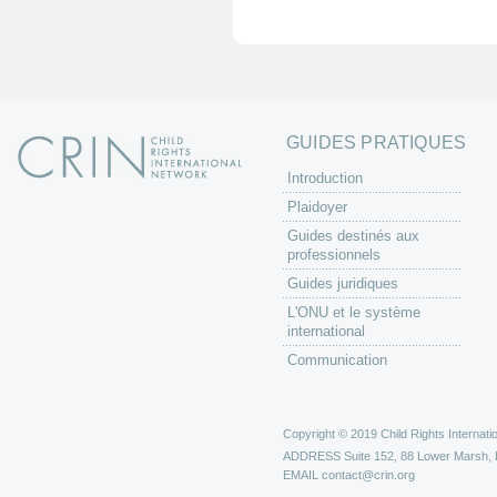
e
s
GUIDES PRATIQUES
Introduction
Plaidoyer
Guides destinés aux
professionnels
Guides juridiques
L'ONU et le système
international
Communication
Copyright © 2019 Child Rights Internatio
ADDRESS
Suite 152, 88 Lower Marsh,
EMAIL
contact@crin.org