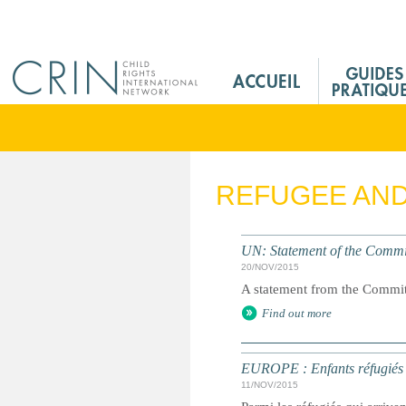
Jump to navigation
M
a
i
n
M
e
REFUGEE AN
n
u
F
UN: Statement of the Commit
r
20/NOV/2015
A statement from the Committ
Find out more
EUROPE : Enfants réfugiés :
11/NOV/2015