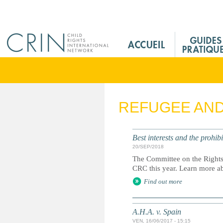
Jump to navigation
M
a
i
n
M
e
REFUGEE AN
n
u
F
Best interests and the prohi
r
20/SEP/2018
The Committee on the Rights o
CRC this year. Learn more ab
Find out more
A.H.A. v. Spain
VEN, 16/06/2017 - 15:15