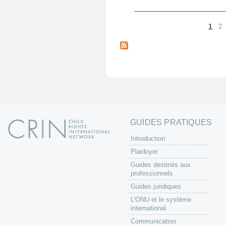
1
2
P
a
g
e
s
GUIDES PRATIQUES
Introduction
Plaidoyer
Guides destinés aux
professionnels
Guides juridiques
L'ONU et le système
international
Communication