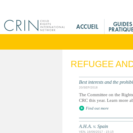
Jump to navigation
M
a
i
n
M
e
REFUGEE AN
n
u
F
Best interests and the prohi
r
20/SEP/2018
The Committee on the Rights o
CRC this year. Learn more ab
Find out more
A.H.A. v. Spain
VEN, 16/06/2017 - 15:15