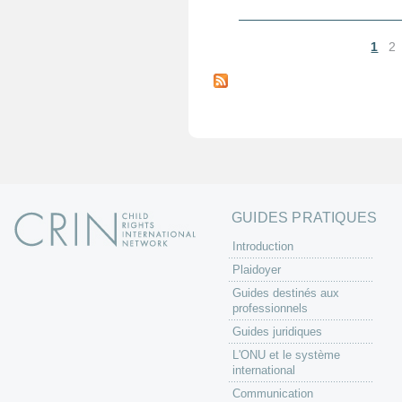
1
2
P
a
g
e
s
GUIDES PRATIQUES
Introduction
Plaidoyer
Guides destinés aux
professionnels
Guides juridiques
L'ONU et le système
international
Communication