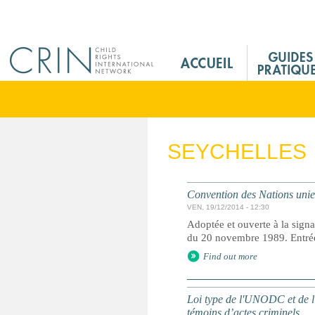
Jump to navigation
M
a
i
n
M
e
SEYCHELLES
n
u
F
Convention des Nations unies 
r
VEN, 19/12/2014 - 12:30
Adoptée et ouverte à la signa
du 20 novembre 1989. Entrée 
Find out more
Loi type de l'UNODC et de l'
témoins d’actes criminels