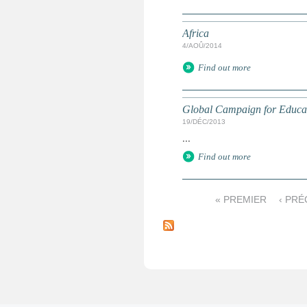
Africa
4/AOÛ/2014
Find out more
Global Campaign for Educa
19/DÉC/2013
...
Find out more
« PREMIER
‹ PR
P
a
g
e
s