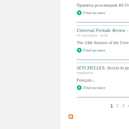
Приняты резолюцией 40/33
Find out more
Universal Periodic Review -
ПТ, 01/01/2016 - 16:30
The 24th Session of the Univ
Find out more
SEYCHELLES: Access to just
5/МАЙ/2015
Français...
Find out more
1
2
3
С
т
р