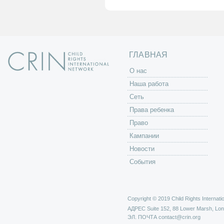
а
н
и
ц
ы
ГЛАВНАЯ
O нас
Наша работа
Сеть
Права ребенка
Право
Кампании
Новости
События
Copyright © 2019 Child Rights Internatio
АДРЕС
Suite 152, 88 Lower Marsh, Lo
ЭЛ. ПОЧТА
contact@crin.org