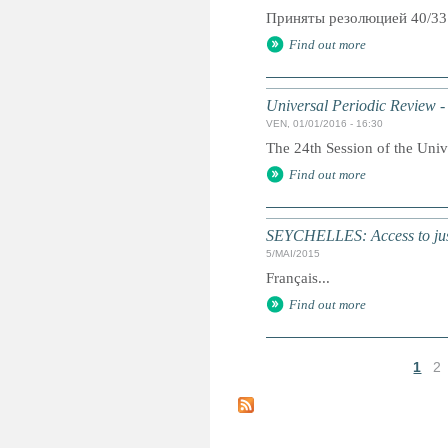
Приняты резолюцией 40/33
Find out more
Universal Periodic Review -
VEN, 01/01/2016 - 16:30
The 24th Session of the Univ
Find out more
SEYCHELLES: Access to just
5/MAI/2015
Français...
Find out more
1
2
P
a
g