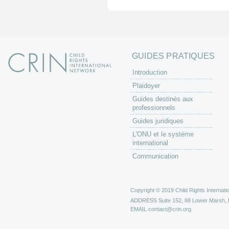
e
s
GUIDES PRATIQUES
Introduction
Plaidoyer
Guides destinés aux
professionnels
Guides juridiques
L'ONU et le système
international
Communication
Copyright © 2019 Child Rights Internatio
ADDRESS
Suite 152, 88 Lower Marsh,
EMAIL
contact@crin.org