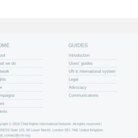
OME
GUIDES
out
Introduction
at we do
Users' guides
twork
UN & international system
ghts
Legal
w
Advocacy
mpaigns
Communications
ws
ents
right © 2018 Child Rights International Network. All rights reserved |
DRESS
Suite 152, 88 Lower Marsh, London SE1 7AB, United Kingdom
IL
contact@crin.org