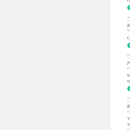
c
K
TU
C
Р
1
М
п
К
7
У
э
с