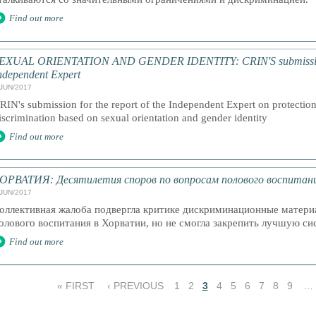
Find out more
EXUAL ORIENTATION AND GENDER IDENTITY: CRIN'S submission to
ndependent Expert
/JUN/2017
RIN's submission for the report of the Independent Expert on protection
iscrimination based on sexual orientation and gender identity
Find out more
ОРВАТИЯ: Десятилетия споров по вопросам полового воспитания
/JUN/2017
оллективная жалоба подвергла критике дискриминационные матери
олового воспитания в Хорватии, но не смогла закрепить лучшую си
Find out more
« FIRST
‹ PREVIOUS
1
2
3
4
5
6
7
8
9
…