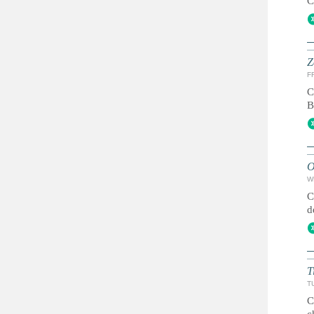
C
Z
FR
C
B
O
W
C
d
T
T
C