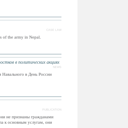
CASE LAW
rs of the army in Nepal.
стков в политических акциях
NEWS
 Навального в День России
PUBLICATION
 они не признаны гражданами
па к основным услугам, они