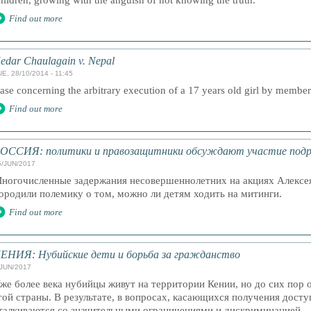
hildren, growing with the anguish of not knowing the truth.
Find out more
edar Chaulagain v. Nepal
E, 28/10/2014 - 11:45
ase concerning the arbitrary execution of a 17 years old girl by membe
Find out more
ОССИЯ: политики и правозащитники обсуждают участие подро
5/JUN/2017
ногочисленные задержания несовершеннолетних на акциях Алексея
ородили полемику о том, можно ли детям ходить на митинги.
Find out more
ЕНИЯ: Нубийские дети и борьба за гражданство
/JUN/2017
же более века нубийцы живут на территории Кении, но до сих пор
той страны. В результате, в вопросах, касающихся получения досту
талкиваются со значительными ограничениями и дискриминацией.