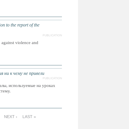
 the report of the
PUBLICATION
 against violence and
 ни к чему не привели
PUBLICATION
алы, используемые на уроках
стему.
NEXT ›
LAST »