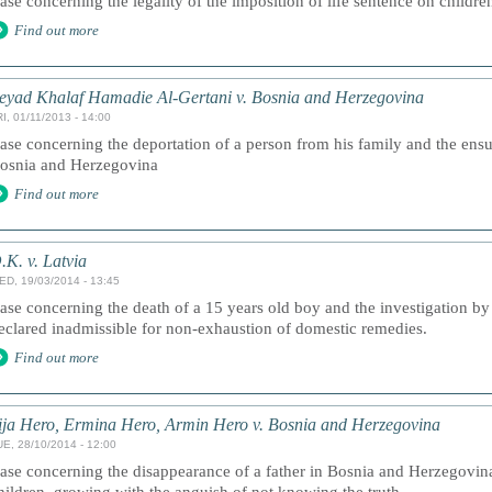
ase concerning the legality of the imposition of life sentence on children
Find out more
eyad Khalaf Hamadie Al-Gertani v. Bosnia and Herzegovina
I, 01/11/2013 - 14:00
ase concerning the deportation of a person from his family and the ensui
osnia and Herzegovina
Find out more
.K. v. Latvia
ED, 19/03/2014 - 13:45
ase concerning the death of a 15 years old boy and the investigation by 
eclared inadmissible for non-exhaustion of domestic remedies.
Find out more
ija Hero, Ermina Hero, Armin Hero v. Bosnia and Herzegovina
UE, 28/10/2014 - 12:00
ase concerning the disappearance of a father in Bosnia and Herzegovin