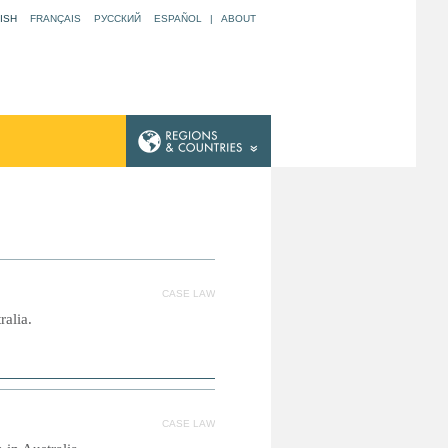
ISH
FRANÇAIS
РУССКИЙ
ESPAÑOL
|
ABOUT
CASE LAW
ralia.
CASE LAW