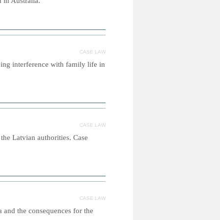
 in Australia.
CASE LAW
ng interference with family life in
CASE LAW
the Latvian authorities. Case
CASE LAW
a and the consequences for the