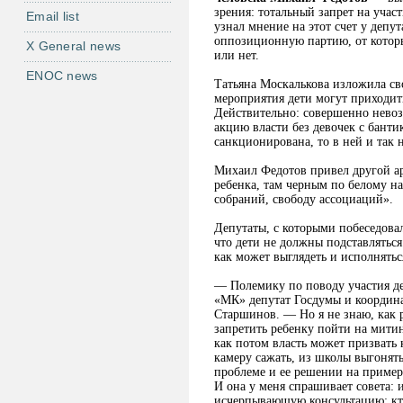
зрения: тотальный запрет на учас
Email list
узнал мнение на этот счет у депу
оппозиционную партию, от которых
X General news
или нет.
ENOC news
Татьяна Москалькова изложила св
мероприятия дети могут приходит
Действительно: совершенно нево
акцию власти без девочек с банти
санкционирована, то в ней и так 
Михаил Федотов привел другой ар
ребенка, там черным по белому на
собраний, свободу ассоциаций».
Депутаты, с которыми побеседовал
что дети не должны подставляться
как может выглядеть и исполнятьс
— Полемику по поводу участия де
«МК» депутат Госдумы и координ
Старшинов. — Но я не знаю, как 
запретить ребенку пойти на митин
как потом власть может призвать 
камеру сажать, из школы выгонять
проблеме и ее решении на примере
И она у меня спрашивает совета: 
исчерпывающую консультацию: кто