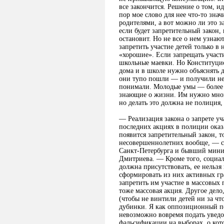
все закончится. Решение о том, и
пор мое слово для нее что-то зна
родителями, а вот можно ли это з
если будет запретительный закон, 
остановит. Но не все о нем узнают
запретить участие детей только в
«хорошие». Если запрещать участи
школьные маевки. Но Конституцио
дома и в школе нужно объяснять д
они тупо пошли — и получили не
понимали. Молодые умы — более 
знающие о жизни. Им нужно много
но делать это должна не полиция,
— Реализация закона о запрете уч
последних акциях в полиции оказа
появится запретительный закон, то
несовершеннолетних вообще, — ск
Санкт-Петербурга и бывший мини
Дмитриева. — Кроме того, социаль
должна присутствовать, ее нельзя
сформировать из них активных гр
запретить им участие в массовых
тоже массовая акция. Другое дело
(чтобы не винтили детей ни за чт
дубинки. Я как оппозиционный п
невозможно вовремя подать увед
фальсификации на выборах, о кото