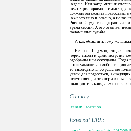
неделю. Или когда митинг упорно 
несанкционированные акции, у ни
должны разъяснить подросткам в с
нежелательно и опасно, а не зазы
России. Студентов задерживали и
время сессии. А это означает нес
поломанные судьбы.
— А как объяснить тому же Навал
— Не знаю. Я думаю, что для поли
норма закона и административное
одобрение или осуждение. Когда 
его осуждают за «мобилизацию дет
то законодательное решение толь
учебы для подростков, выходящих
непуганость, и это нормальные по
полиция, и законодательная власт
Country:
Russian Federation
External URL:
http://www.mk.ru/politics/2017/06/1