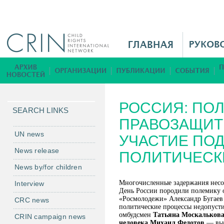
Jump to navigation
M
a
i
Б
n
и
M
б
РОССИЯ: ПОЛ
e
л
SEARCH LINKS
n
ПРАВОЗАЩИТ
и
u
о
UN news
УЧАСТИЕ ПОД
R
т
News release
ПОЛИТИЧЕСК
u
е
News by/for children
к
а
Многочисленные задержания несо
Interview
День России породили полемику о
«Росмолодежи» Александр Бугаев 
CRC news
политические процессы недопуст
омбудсмен
Татьяна Москалькова 
CRIN campaign news
человека Михаил Федотов
— выс