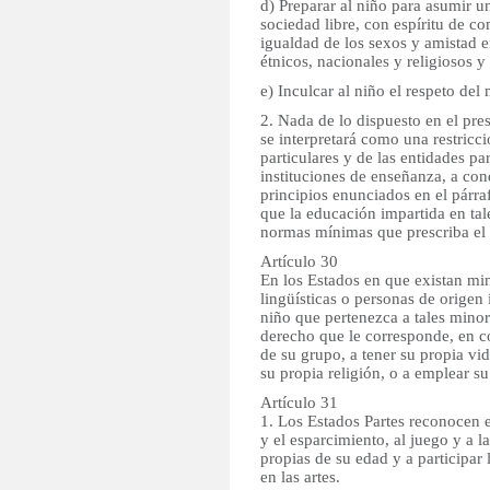
d) Preparar al niño para asumir u
sociedad libre, con espíritu de co
igualdad de los sexos y amistad e
étnicos, nacionales y religiosos 
e) Inculcar al niño el respeto del
2. Nada de lo dispuesto en el pres
se interpretará como una restricci
particulares y de las entidades par
instituciones de enseñanza, a con
principios enunciados en el párraf
que la educación impartida en tale
normas mínimas que prescriba el
Artículo 30
En los Estados en que existan mino
lingüísticas o personas de origen
niño que pertenezca a tales minor
derecho que le corresponde, en
de su grupo, a tener su propia vida
su propia religión, o a emplear s
Artículo 31
1. Los Estados Partes reconocen 
y el esparcimiento, al juego y a l
propias de su edad y a participar 
en las artes.