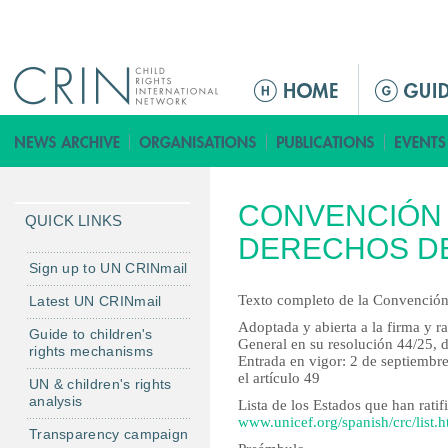
Jump to navigation
M
a
i
n
m
CONVENCIÓN
e
QUICK LINKS
n
DERECHOS DEL
u
Sign up to UN CRINmail
Texto completo de la Convención
Latest UN CRINmail
Adoptada y abierta a la firma y r
Guide to children's
General en su resolución 44/25, 
rights mechanisms
Entrada en vigor: 2 de septiembr
el artículo 49
UN & children's rights
analysis
Lista de los Estados que han rati
www.unicef.org/spanish/crc/list.
Transparency campaign