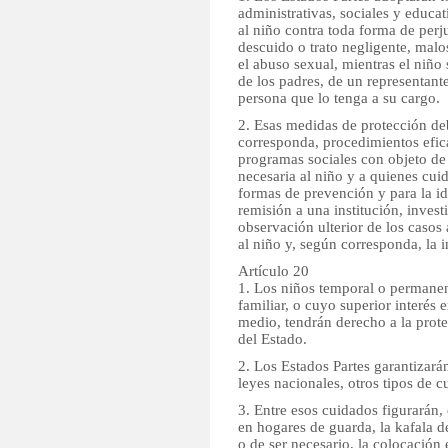
administrativas, sociales y educa
al niño contra toda forma de perju
descuido o trato negligente, malos
el abuso sexual, mientras el niño 
de los padres, de un representante
persona que lo tenga a su cargo.
2. Esas medidas de protección d
corresponda, procedimientos efic
programas sociales con objeto de 
necesaria al niño y a quienes cuid
formas de prevención y para la ide
remisión a una institución, invest
observación ulterior de los casos 
al niño y, según corresponda, la i
Artículo 20
1. Los niños temporal o permane
familiar, o cuyo superior interés
medio, tendrán derecho a la prote
del Estado.
2. Los Estados Partes garantizar
leyes nacionales, otros tipos de c
3. Entre esos cuidados figurarán, 
en hogares de guarda, la kafala d
o de ser necesario, la colocación