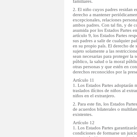
familiares.
2. El niño cuyos padres residan e
derecho a mantener periódicament
excepcionales, relaciones persona
ambos padres. Con tal fin, y de 
asumida por los Estados Partes en
artículo 9, los Estados Partes res
sus padres a salir de cualquier paí
en su propio país. El derecho de s
sujeto solamente a las restriccion
sean necesarias para proteger la 
público, la salud o la moral públi
otras personas y que estén en co
derechos reconocidos por la pre
Artículo 11
1. Los Estados Partes adoptarán m
traslados ilícitos de niños al extra
niños en el extranjero.
2. Para este fin, los Estados Par
de acuerdos bilaterales o multilat
existentes.
Artículo 12
1. Los Estados Partes garantizará
condiciones de formarse un juici