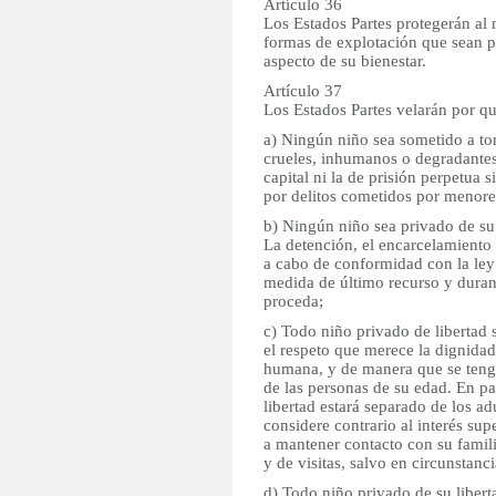
Artículo 36
Los Estados Partes protegerán al 
formas de explotación que sean pe
aspecto de su bienestar.
Artículo 37
Los Estados Partes velarán por qu
a) Ningún niño sea sometido a tort
crueles, inhumanos o degradante
capital ni la de prisión perpetua 
por delitos cometidos por menore
b) Ningún niño sea privado de su l
La detención, el encarcelamiento 
a cabo de conformidad con la ley 
medida de último recurso y duran
proceda;
c) Todo niño privado de libertad
el respeto que merece la dignidad
humana, y de manera que se teng
de las personas de su edad. En pa
libertad estará separado de los ad
considere contrario al interés sup
a mantener contacto con su famil
y de visitas, salvo en circunstanc
d) Todo niño privado de su libert