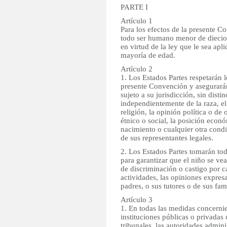
PARTE I
Artículo 1
Para los efectos de la presente C
todo ser humano menor de diecio
en virtud de la ley que le sea apl
mayoría de edad.
Artículo 2
1. Los Estados Partes respetarán 
presente Convención y asegurarán
sujeto a su jurisdicción, sin disti
independientemente de la raza, el 
religión, la opinión política o de 
étnico o social, la posición econó
nacimiento o cualquier otra condi
de sus representantes legales.
2. Los Estados Partes tomarán to
para garantizar que el niño se ve
de discriminación o castigo por c
actividades, las opiniones expres
padres, o sus tutores o de sus fami
Artículo 3
1. En todas las medidas concernie
instituciones públicas o privadas d
tribunales, las autoridades admini