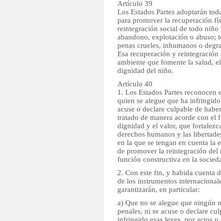
Artículo 39
Los Estados Partes adoptarán tod
para promover la recuperación fís
reintegración social de todo niño
abandono, explotación o abuso; to
penas crueles, inhumanos o degra
Esa recuperación y reintegración 
ambiente que fomente la salud, el
dignidad del niño.
Artículo 40
1. Los Estados Partes reconocen 
quien se alegue que ha infringido
acuse o declare culpable de haber 
tratado de manera acorde con el 
dignidad y el valor, que fortalezc
derechos humanos y las libertade
en la que se tengan en cuenta la 
de promover la reintegración del
función constructiva en la socied
2. Con este fin, y habida cuenta d
de los instrumentos internacionale
garantizarán, en particular:
a) Que no se alegue que ningún ni
penales, ni se acuse o declare cu
infringido esas leyes, por actos 