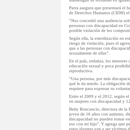
mantengan su fertilidad en igual
Parra asegura que presentará el f
de Derechos Humanos (CIDH) el 
“Nos concedió una audiencia sobr
personas con discapacidad en Co
posible violación de los comprom
Según ella, la esterilización en e
riesgo de violación, pues el agr
que a las personas con discapacid
sexualmente de ellas”.
En el país, enfatiza, los menore
educación sexual y poca posibilid
reproductiva.
“Una persona, por más discapacid
qué le da miedo. La obligación de
requiere para expresar su volunta
Entre el 2009 y el 2012, según el
en mujeres con discapacidad y 1
Betty Roncancio, directora de l
joven de 16 años con autismo, d
discapacidad no pueden tomar esta
eso con mi hijo”. Y agrega que pe
estos jóvenes van a ser víctimas 