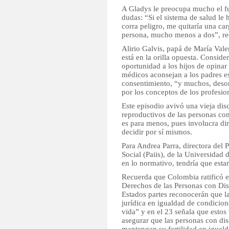
A Gladys le preocupa mucho el fut
dudas: “Si el sistema de salud le
corra peligro, me quitaría una ca
persona, mucho menos a dos”, re
Alirio Galvis, papá de María Val
está en la orilla opuesta. Consid
oportunidad a los hijos de opinar
médicos aconsejan a los padres est
consentimiento, “y muchos, desor
por los conceptos de los profesio
Este episodio avivó una vieja dis
reproductivos de las personas con
es para menos, pues involucra di
decidir por sí mismos.
Para Andrea Parra, directora del 
Social (Paiis), de la Universidad 
en lo normativo, tendría que esta
Recuerda que Colombia ratificó e
Derechos de las Personas con Dis
Estados partes reconocerán que l
jurídica en igualdad de condicion
vida” y en el 23 señala que estos
asegurar que las personas con dis