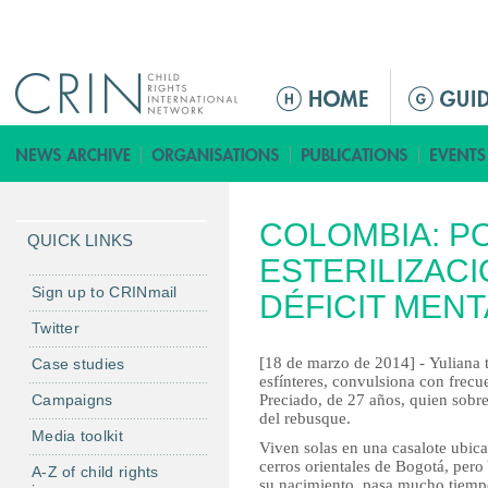
Jump to navigation
M
a
i
n
m
COLOMBIA: P
e
QUICK LINKS
n
ESTERILIZAC
u
Sign up to CRINmail
DÉFICIT MENT
Twitter
[18 de marzo de 2014] - Yuliana 
Case studies
esfínteres, convulsiona con fre
Campaigns
Preciado, de 27 años, quien sobr
del rebusque.
Media toolkit
Viven solas en una casalote ubic
cerros orientales de Bogotá, pero 
A-Z of child rights
su nacimiento, pasa mucho tiempo