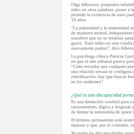
Olga Albornoz, psiquiatra infantil
niño; en otras palabras, poner a 
permitir la existencia de unos pa
10 años.
“La paternidad y la maternidad in
de madurez mental, independenci
transferir que no se tendrían jam
grave. Traer niños en esta condici
nuevamente padres”, dice Alborn
La psicóloga clínica Patricia Gavi
en que el alto tribunal parece pre
“Cabe recordar que cualquier per
una relación sexual se configura
esterilización, hay que buscar fo
no los maltraten”.
¿Qué es una discapacidad perm
Es una limitación cerebral para 
razonamiento, lógica y lenguaje p
de limitar la autonomía de quien 
El término permanente está susten
mejorar y que, por el contrario, 
No todas las discapacidades ment