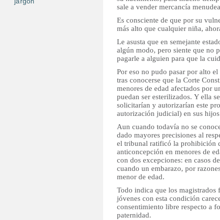
jargon
sale a vender mercancía menudea
Es consciente de que por su vuln
más alto que cualquier niña, ahora
Le asusta que en semejante estad
algún modo, pero siente que no 
pagarle a alguien para que la cui
Por eso no pudo pasar por alto el
tras conocerse que la Corte Const
menores de edad afectados por u
puedan ser esterilizados. Y ella se
solicitarían y autorizarían este 
autorización judicial) en sus hijos
Aun cuando todavía no se conoce 
dado mayores precisiones al resp
el tribunal ratificó la prohibició
anticoncepción en menores de eda
con dos excepciones: en casos d
cuando un embarazo, por razones 
menor de edad.
Todo indica que los magistrados 
jóvenes con esta condición carec
consentimiento libre respecto a f
paternidad.