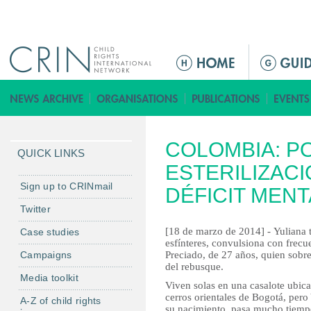
Jump to navigation
M
a
i
n
m
COLOMBIA: P
e
QUICK LINKS
n
ESTERILIZAC
u
Sign up to CRINmail
DÉFICIT MENT
Twitter
[18 de marzo de 2014] - Yuliana 
Case studies
esfínteres, convulsiona con fre
Campaigns
Preciado, de 27 años, quien sobr
del rebusque.
Media toolkit
Viven solas en una casalote ubic
cerros orientales de Bogotá, pero 
A-Z of child rights
su nacimiento, pasa mucho tiempo