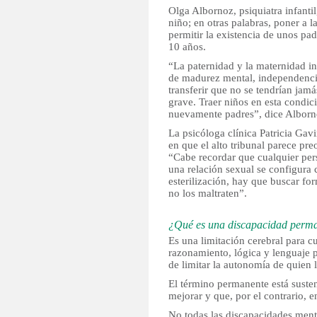
Olga Albornoz, psiquiatra infantil
niño; en otras palabras, poner a 
permitir la existencia de unos pa
10 años.
“La paternidad y la maternidad in
de madurez mental, independenci
transferir que no se tendrían jam
grave. Traer niños en esta condici
nuevamente padres”, dice Alborn
La psicóloga clínica Patricia Gavi
en que el alto tribunal parece pre
“Cabe recordar que cualquier per
una relación sexual se configura
esterilización, hay que buscar fo
no los maltraten”.
¿Qué es una discapacidad perm
Es una limitación cerebral para 
razonamiento, lógica y lenguaje p
de limitar la autonomía de quien 
El término permanente está susten
mejorar y que, por el contrario, 
No todas las discapacidades ment