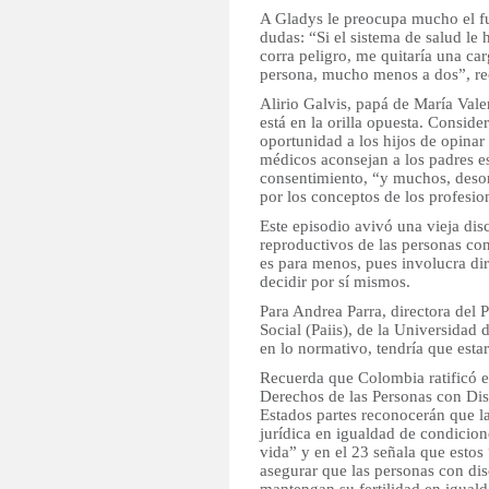
A Gladys le preocupa mucho el fut
dudas: “Si el sistema de salud le
corra peligro, me quitaría una ca
persona, mucho menos a dos”, re
Alirio Galvis, papá de María Val
está en la orilla opuesta. Consid
oportunidad a los hijos de opinar
médicos aconsejan a los padres est
consentimiento, “y muchos, desor
por los conceptos de los profesio
Este episodio avivó una vieja dis
reproductivos de las personas con
es para menos, pues involucra di
decidir por sí mismos.
Para Andrea Parra, directora del 
Social (Paiis), de la Universidad 
en lo normativo, tendría que esta
Recuerda que Colombia ratificó e
Derechos de las Personas con Dis
Estados partes reconocerán que l
jurídica en igualdad de condicion
vida” y en el 23 señala que estos
asegurar que las personas con dis