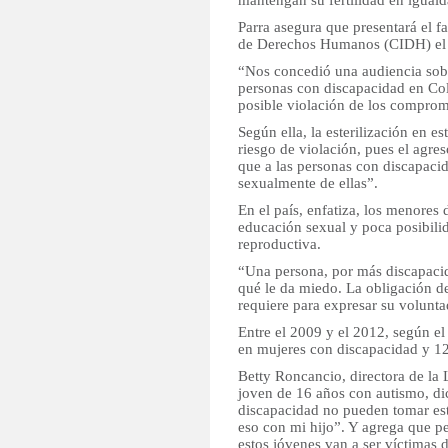
mantengan su fertilidad en igual
Parra asegura que presentará el f
de Derechos Humanos (CIDH) el 
“Nos concedió una audiencia sobr
personas con discapacidad en Co
posible violación de los comprom
Según ella, la esterilización en e
riesgo de violación, pues el agr
que a las personas con discapacid
sexualmente de ellas”.
En el país, enfatiza, los menore
educación sexual y poca posibilid
reproductiva.
“Una persona, por más discapacid
qué le da miedo. La obligación de
requiere para expresar su volunta
Entre el 2009 y el 2012, según el
en mujeres con discapacidad y 1
Betty Roncancio, directora de l
joven de 16 años con autismo, d
discapacidad no pueden tomar esta
eso con mi hijo”. Y agrega que pe
estos jóvenes van a ser víctimas 