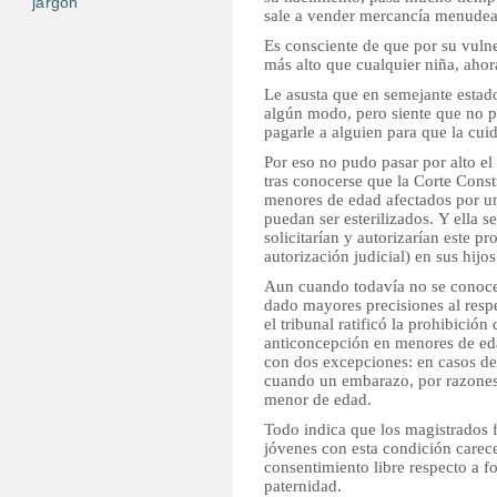
jargon
sale a vender mercancía menudea
Es consciente de que por su vuln
más alto que cualquier niña, ahora
Le asusta que en semejante estad
algún modo, pero siente que no 
pagarle a alguien para que la cui
Por eso no pudo pasar por alto el
tras conocerse que la Corte Const
menores de edad afectados por u
puedan ser esterilizados. Y ella se
solicitarían y autorizarían este 
autorización judicial) en sus hijos
Aun cuando todavía no se conoce 
dado mayores precisiones al resp
el tribunal ratificó la prohibició
anticoncepción en menores de eda
con dos excepciones: en casos d
cuando un embarazo, por razones 
menor de edad.
Todo indica que los magistrados 
jóvenes con esta condición carec
consentimiento libre respecto a f
paternidad.