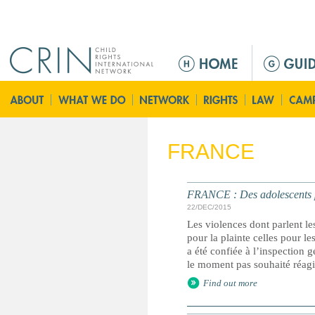
Jump to navigation
M
a
i
n
m
e
FRANCE
n
u
FRANCE : Des adolescents po
22/DEC/2015
Les violences dont parlent les
pour la plainte celles pour l
a été confiée à l’inspection g
le moment pas souhaité réag
Find out more