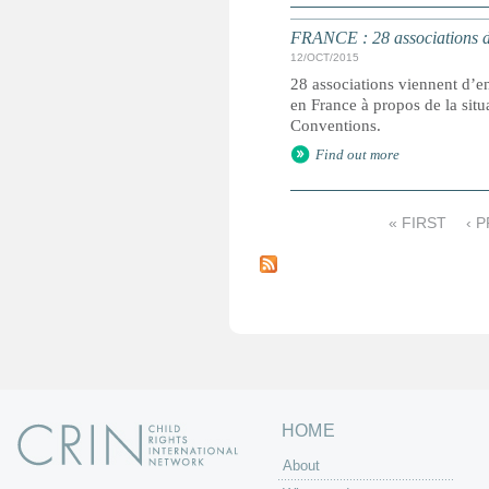
FRANCE : 28 associations d
12/OCT/2015
28 associations viennent d’
en France à propos de la sit
Conventions.
Find out more
« FIRST
‹ 
P
a
g
e
s
HOME
About