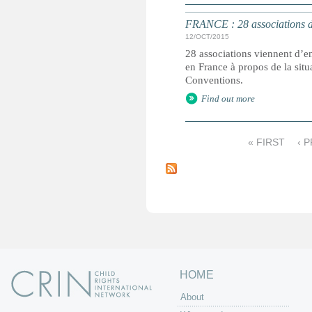
FRANCE : 28 associations d
12/OCT/2015
28 associations viennent d’
en France à propos de la sit
Conventions.
Find out more
« FIRST
‹ 
P
a
g
e
s
HOME
About