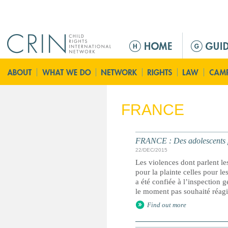
Jump to navigation
M
a
i
n
m
e
FRANCE
n
u
FRANCE : Des adolescents po
22/DEC/2015
Les violences dont parlent les
pour la plainte celles pour l
a été confiée à l’inspection g
le moment pas souhaité réag
Find out more