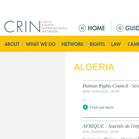
Jump to navigation
M
e
n
ú
p
r
ALGERIA
i
n
c
Human Rights Council - Ses
i
MON, 25/02/2013 - 00:00
p
...
a
Find out more
l
AFRIQUE : Journée de l'enf
SUN, 16/06/2013 - 00:00