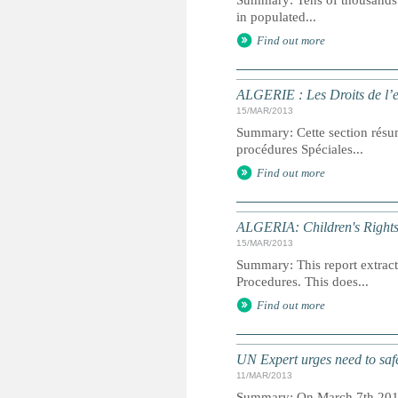
Summary: Tens of thousands o
in populated...
Find out more
ALGERIE : Les Droits de l’e
15/MAR/2013
Summary: Cette section résum
procédures Spéciales...
Find out more
ALGERIA: Children's Rights 
15/MAR/2013
Summary: This report extracts
Procedures. This does...
Find out more
UN Expert urges need to safe
11/MAR/2013
Summary: On March 7th 2013,