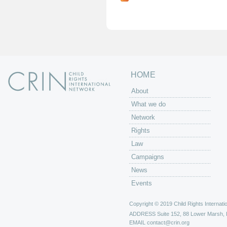
g
e
s
HOME
About
What we do
Network
Rights
Law
Campaigns
News
Events
Copyright © 2019 Child Rights Internatio
ADDRESS
Suite 152, 88 Lower Marsh,
EMAIL
contact@crin.org