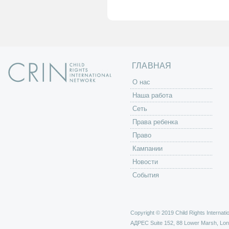
а
н
и
ц
ы
ГЛАВНАЯ
O нас
Наша работа
Сеть
Права ребенка
Право
Кампании
Новости
События
Copyright © 2019 Child Rights Internatio
АДРЕС
Suite 152, 88 Lower Marsh, Lo