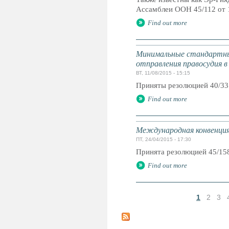
Ассамблеи ООН 45/112 от 
Find out more
Минимальные стандартны
отправления правосудия в
ВТ, 11/08/2015 - 15:15
Приняты резолюцией 40/33
Find out more
Международная конвенция 
ПТ, 24/04/2015 - 17:30
Принята резолюцией 45/15
Find out more
1
2
3
С
т
р