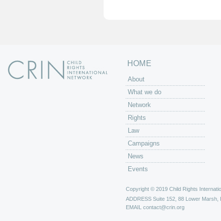
e
s
HOME
About
What we do
Network
Rights
Law
Campaigns
News
Events
Copyright © 2019 Child Rights Internatio
ADDRESS
Suite 152, 88 Lower Marsh,
EMAIL
contact@crin.org