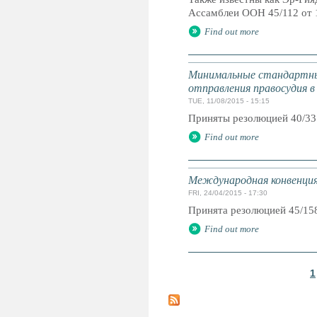
Ассамблеи ООН 45/112 от 
Find out more
Минимальные стандартны
отправления правосудия в
TUE, 11/08/2015 - 15:15
Приняты резолюцией 40/33
Find out more
Международная конвенция 
FRI, 24/04/2015 - 17:30
Принята резолюцией 45/15
Find out more
1
P
a
g