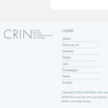
e
s
HOME
About
What we do
Network
Rights
Law
Campaigns
News
Events
Copyright © 2019 Child Rights Internatio
ADDRESS
Suite 152, 88 Lower Marsh,
EMAIL
contact@crin.org