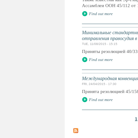
Ассамблеи ООН 45/112 от 
Find out more
Минимальные стандартны
отправления правосудия в
TUE, 11/08/2015 - 15:15
Приняты резолюцией 40/33
Find out more
Международная конвенция 
FRI, 24/04/2015 - 17:30
Принята резолюцией 45/15
Find out more
1
P
a
g